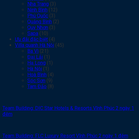
Nha Trang
(3)
Ninh Bình
(12)
Phú Quốc
(3)
Quảng Bình
(2)
Quy Nhơn
(3)
Sapa
(10)
Ưu đãi đặc biệt
(4)
Villa quanh Hà Nội
(45)
Ba Vì
(21)
Đại Lải
(1)
Hạ Long
(1)
Hà Nội
(1)
Hoà Bình
(4)
Sóc Sơn
(9)
Tam Đảo
(8)
Team Building: DIC Star Hotels & Resorts Vĩnh Phúc 2 ngày 1
đêm
Team Building: FLC Luxury Resort Vĩnh Phúc 2 ngày 1 đêm