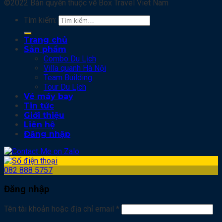
©2022 Bản quyền thuộc về Box Travel Viet Nam
Tìm kiếm:
Trang chủ
Sản phẩm
Combo Du Lịch
Villa quanh Hà Nội
Team Building
Tour Du Lịch
Vé máy bay
Tin tức
Giới thiệu
Liên hệ
Đăng nhập
082 888 5757
Đăng nhập
Tên tài khoản hoặc địa chỉ email
*