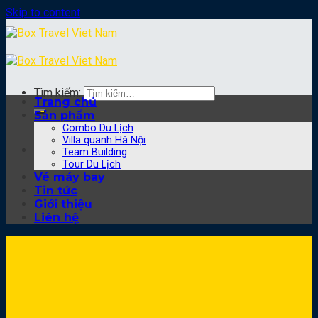
Skip to content
Tìm kiếm:
Trang chủ
Sản phẩm
Combo Du Lịch
Villa quanh Hà Nội
Team Building
Tour Du Lịch
Vé máy bay
Tin tức
Giới thiệu
Liên hệ