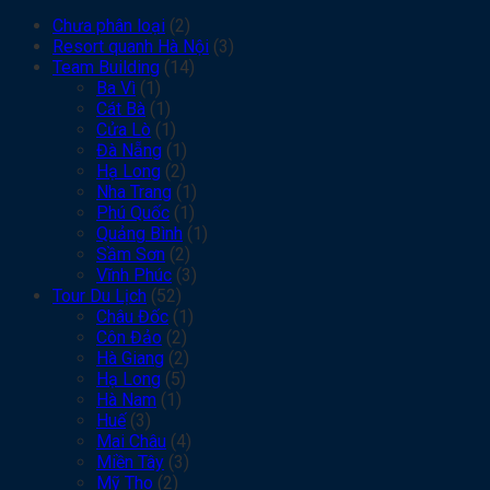
Chưa phân loại
(2)
Resort quanh Hà Nội
(3)
Team Building
(14)
Ba Vì
(1)
Cát Bà
(1)
Cửa Lò
(1)
Đà Nẵng
(1)
Hạ Long
(2)
Nha Trang
(1)
Phú Quốc
(1)
Quảng Bình
(1)
Sầm Sơn
(2)
Vĩnh Phúc
(3)
Tour Du Lịch
(52)
Châu Đốc
(1)
Côn Đảo
(2)
Hà Giang
(2)
Hạ Long
(5)
Hà Nam
(1)
Huế
(3)
Mai Châu
(4)
Miền Tây
(3)
Mỹ Tho
(2)