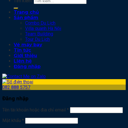
Tìm kiếm:
Trang chủ
Sản phẩm
Combo Du Lịch
Villa quanh Hà Nội
Team Building
Tour Du Lịch
Vé máy bay
Tin tức
Giới thiệu
Liên hệ
Đăng nhập
082 888 5757
Đăng nhập
Tên tài khoản hoặc địa chỉ email
*
Mật khẩu
*