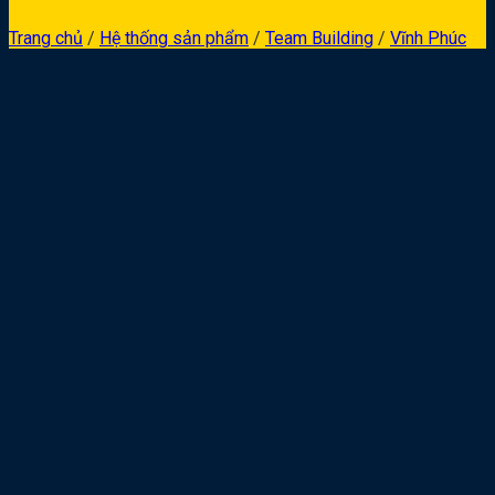
Trang chủ
/
Hệ thống sản phẩm
/
Team Building
/
Vĩnh Phúc