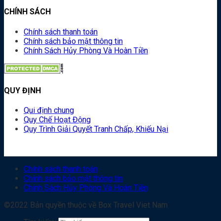
CHÍNH SÁCH
Chính sách thanh toán
Chính sách bảo mật thông tin
Chính Sách Hủy Phòng Và Hoàn Tiền
QUY ĐỊNH
Qui định chung
Quy Chế Hoạt Động
Quy Trình Giải Quyết Tranh Chấp, Khiếu Nại
Chính sách thanh toán
Chính sách bảo mật thông tin
Chính Sách Hủy Phòng Và Hoàn Tiền
©2022 Bản quyền thuộc về Box Travel Viet Nam