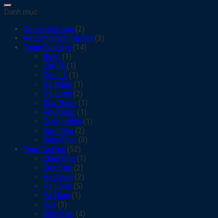
Danh mục
Chưa phân loại
(2)
Resort quanh Hà Nội
(3)
Team Building
(14)
Ba Vì
(1)
Cát Bà
(1)
Cửa Lò
(1)
Đà Nẵng
(1)
Hạ Long
(2)
Nha Trang
(1)
Phú Quốc
(1)
Quảng Bình
(1)
Sầm Sơn
(2)
Vĩnh Phúc
(3)
Tour Du Lịch
(52)
Châu Đốc
(1)
Côn Đảo
(2)
Hà Giang
(2)
Hạ Long
(5)
Hà Nam
(1)
Huế
(3)
Mai Châu
(4)