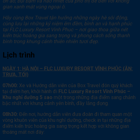
ồn ào, bụi bặm và náo nhiệt của phố thị để đến với không
gian xanh mát vùng ngoại ô.
Hãy cùng Box Travel tận hưởng những ngày hè sôi động,
cùng lưu lại những kỷ niệm êm đềm, bình an và hạnh phúc
tại FLC Luxury Resort Vinh Phuc – nơi giao thoa giữa nét
kiến trúc hoàng gia sang trọng và phong cách sống thanh
bình trong khung cảnh thiên nhiên tươi đẹp.
Lịch trình
NGÀY 1: HÀ NỘI – FLC LUXURY RESORT VĨNH PHÚC (ĂN:
TRƯA, TỐI)
07h00:
Xe và Hướng dẫn viên của Box Travel đón quý khách
tại điểm hẹn, khởi hành đi
FLC Luxury Resort Vĩnh Phúc –
Khu nghỉ dưỡng 5 sao
một trong những địa điểm sang chảnh
bậc nhất với khung cảnh yên bình, đầy lắng đọng.
08h30:
Đến nơi, hướng dẫn viên đưa đoàn đi tham quan một
vòng khuôn viên của khu nghỉ dưỡng, check in tại những địa
điểm kiến trúc hoàng gia sang trọng kết hợp với không gian
thoáng mát nơi đây: