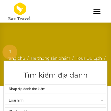
Skip
to
content
Trang chủ
/
Hệ thống sản phẩm
/
Tour Du Lịch
/
Quy Nhơn
Tìm kiếm địa danh
Loại hình