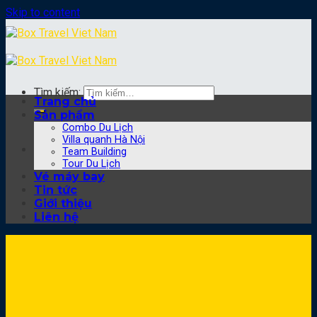
Skip to content
Tìm kiếm:
Trang chủ
Sản phẩm
Combo Du Lịch
Villa quanh Hà Nội
Team Building
Tour Du Lịch
Vé máy bay
Tin tức
Giới thiệu
Liên hệ