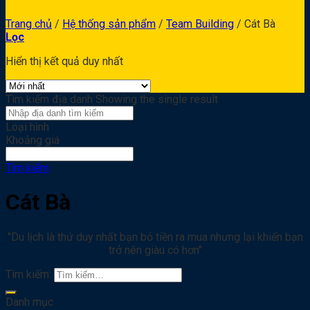
Trang chủ
/
Hệ thống sản phẩm
/
Team Building
/
Cát Bà
Lọc
Hiển thị kết quả duy nhất
Tìm kiếm địa danh
Showing the single result
Loại hình
Khoảng giá
Tìm kiếm
Cát Bà
"Du lịch là thứ duy nhất bạn bỏ tiền ra mua nhưng lại khiến bạn
trở nên giàu có hơn"
Tìm kiếm:
Danh mục