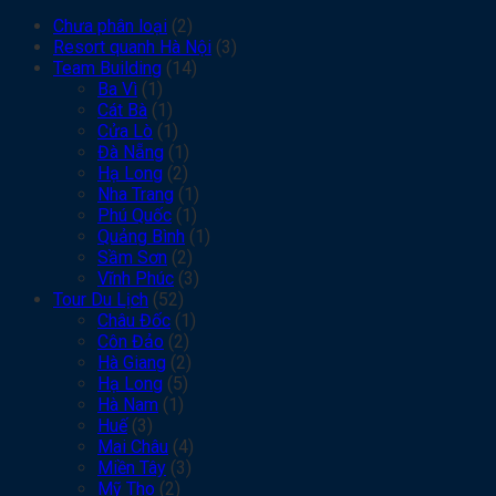
Chưa phân loại
(2)
Resort quanh Hà Nội
(3)
Team Building
(14)
Ba Vì
(1)
Cát Bà
(1)
Cửa Lò
(1)
Đà Nẵng
(1)
Hạ Long
(2)
Nha Trang
(1)
Phú Quốc
(1)
Quảng Bình
(1)
Sầm Sơn
(2)
Vĩnh Phúc
(3)
Tour Du Lịch
(52)
Châu Đốc
(1)
Côn Đảo
(2)
Hà Giang
(2)
Hạ Long
(5)
Hà Nam
(1)
Huế
(3)
Mai Châu
(4)
Miền Tây
(3)
Mỹ Tho
(2)