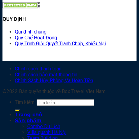
QUY ĐỊNH
Qui định chung
Quy Chế Hoạt Động
Quy Trình Giải Quyết Tranh Chấp, Khiếu Nại
Chính sách thanh toán
Chính sách bảo mật thông tin
Chính Sách Hủy Phòng Và Hoàn Tiền
©2022 Bản quyền thuộc về Box Travel Viet Nam
Tìm kiếm:
Trang chủ
Sản phẩm
Combo Du Lịch
Villa quanh Hà Nội
Team Building