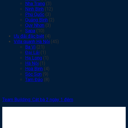
Nha Trang
(3)
Ninh Bình
(12)
Phú Quốc
(3)
Quảng Bình
(2)
Quy Nhơn
(3)
Sapa
(10)
Ưu đãi đặc biệt
(4)
Villa quanh Hà Nội
(45)
Ba Vì
(21)
Đại Lải
(1)
Hạ Long
(1)
Hà Nội
(1)
Hoà Bình
(4)
Sóc Sơn
(9)
Tam Đảo
(8)
Team Building: Cát bà 2 ngày 1 đêm