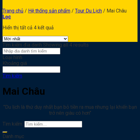
Trang chủ
/
Hệ thống sản phẩm
/
Tour Du Lịch
/
Mai Châu
Lọc
Hiển thị tất cả 4 kết quả
Tìm kiếm địa danh
Showing all 4 results
Loại hình
Khoảng giá
Tìm kiếm
Mai Châu
"Du lịch là thứ duy nhất bạn bỏ tiền ra mua nhưng lại khiến bạn
trở nên giàu có hơn"
Tìm kiếm:
Danh mục