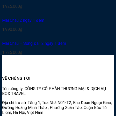
1.925.000
₫
Mai Châu 2 ngày 1 đêm
1.990.000
₫
Mai Châu – Sông Đà : 2 ngày 1 đêm
1.725.000
₫
VỀ CHÚNG TÔI
Tên công ty: CÔNG TY CỔ PHẦN THƯƠNG MẠI & DỊCH VỤ
BOX TRAVEL
Địa chỉ trụ sở: Tầng 1, Tòa Nhà N01-T2, Khu Đoàn Ngoại Giao,
Đường Hoàng Minh Thảo , Phường Xuân Tảo, Quận Bắc Từ
Liêm, Hà Nội, Việt Nam