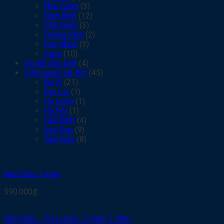
Nha Trang
(3)
Ninh Bình
(12)
Phú Quốc
(3)
Quảng Bình
(2)
Quy Nhơn
(3)
Sapa
(10)
Ưu đãi đặc biệt
(4)
Villa quanh Hà Nội
(45)
Ba Vì
(21)
Đại Lải
(1)
Hạ Long
(1)
Hà Nội
(1)
Hoà Bình
(4)
Sóc Sơn
(9)
Tam Đảo
(8)
Mai Châu 1 ngày
590.000
₫
Mai Châu – Pù Luông : 2 ngày 1 đêm