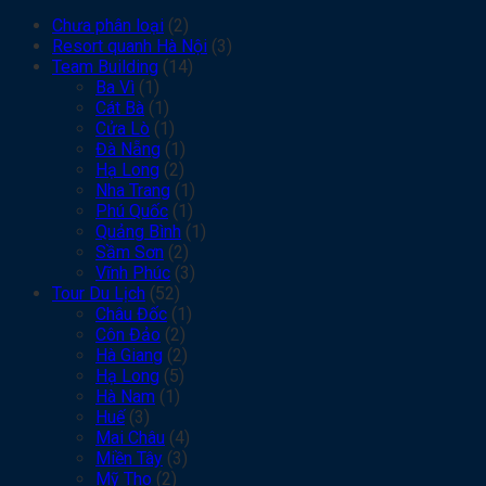
Chưa phân loại
(2)
Resort quanh Hà Nội
(3)
Team Building
(14)
Ba Vì
(1)
Cát Bà
(1)
Cửa Lò
(1)
Đà Nẵng
(1)
Hạ Long
(2)
Nha Trang
(1)
Phú Quốc
(1)
Quảng Bình
(1)
Sầm Sơn
(2)
Vĩnh Phúc
(3)
Tour Du Lịch
(52)
Châu Đốc
(1)
Côn Đảo
(2)
Hà Giang
(2)
Hạ Long
(5)
Hà Nam
(1)
Huế
(3)
Mai Châu
(4)
Miền Tây
(3)
Mỹ Tho
(2)