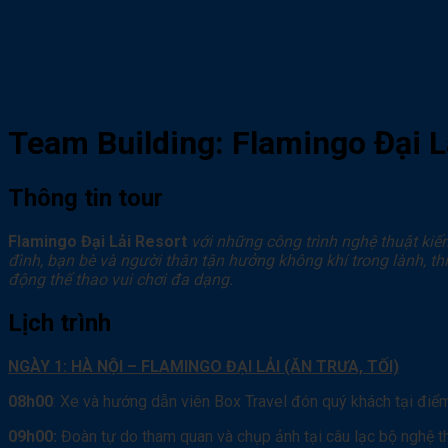
Team Building: Flamingo Đại L
Thông tin tour
Flamingo Đại Lải Resort
với những công trình nghệ thuật kiế
đình, bạn bè và người thân tận hưởng không khí trong lành, th
động thể thao vui chơi đa dạng.
Lịch trình
NGÀY 1: HÀ NỘI – FLAMINGO ĐẠI LẢI (ĂN TRƯA, TỐI)
08h00
: Xe và hướng dẫn viên Box Travel đón quý khách tại điểm
09h00:
Đoàn tự do tham quan và chụp ảnh tại câu lạc bộ nghệ t