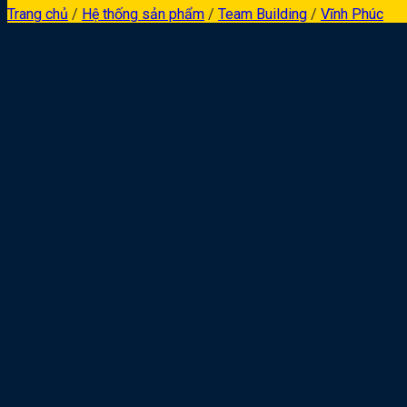
Trang chủ
/
Hệ thống sản phẩm
/
Team Building
/
Vĩnh Phúc