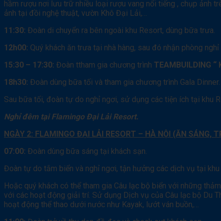
hầm rượu nơi lưu trữ nhiều loại rượu vang nổi tiếng , chụp ảnh
ảnh tại đồi nghệ thuật, vườn Khô Đại Lải,…
11:30:
Đoàn di chuyển ra bên ngoài khu Resort, dùng bữa trưa.
12h00:
Quý khách ăn trưa tại nhà hàng, sau đó nhận phòng nghỉ 
15:30 – 17:30:
Đoàn ttham gia chương trình
TEAMBUILDING “ 
18h30:
Đoàn dùng bữa tối và tham gia chương trình Gala Dinner.
Sau bữa tối, đoàn tự do nghỉ ngơi, sử dụng các tiện ích tại khu R
Nghỉ đêm tại Flamingo Đại Lải Resort.
NGÀY 2: FLAMINGO ĐẠI LẢI RESORT – HÀ NỘI (ĂN SÁNG, 
07:00:
Đoàn dùng bữa sáng tại khách sạn.
Đoàn tự do tắm biển và nghỉ ngơi, tận hưởng các dịch vụ tại kh
Hoặc quý khách có thể tham gia Câu lạc bộ biển với những thảm
với các hoạt động giải trí. Sử dụng Dịch vụ của Câu lạc bộ Du 
hoạt động thể thao dưới nước như Kayak, lướt ván buồn,…