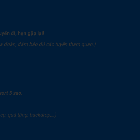
yến đi, hẹn gặp lại!
 của đoàn, đảm bảo đủ các tuyến tham quan.)
ort 5 sao.
cụ, quà tặng, backdrop,…)