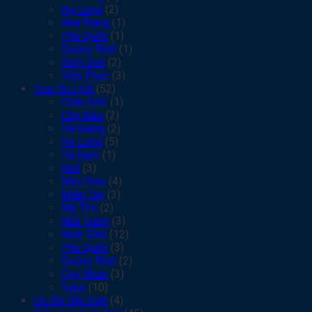
Hạ Long
(2)
Nha Trang
(1)
Phú Quốc
(1)
Quảng Bình
(1)
Sầm Sơn
(2)
Vĩnh Phúc
(3)
Tour Du Lịch
(52)
Châu Đốc
(1)
Côn Đảo
(2)
Hà Giang
(2)
Hạ Long
(5)
Hà Nam
(1)
Huế
(3)
Mai Châu
(4)
Miền Tây
(3)
Mỹ Tho
(2)
Nha Trang
(3)
Ninh Bình
(12)
Phú Quốc
(3)
Quảng Bình
(2)
Quy Nhơn
(3)
Sapa
(10)
Ưu đãi đặc biệt
(4)