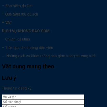
– Bảo hiểm du lịch
– Quà tặng mũ du lịch
– VAT
DỊCH VỤ KHÔNG BAO GỒM:
– Chi phí cá nhân
– Tiền tips cho hướng dẫn viên
– Những dịch vụ khác không bao gồm trong chương trình
Vật dụng mang theo
Lưu ý
Thông tin đăng ký