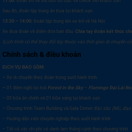
11:00:
Đoàn trở về thu dọn đồ đạc và check out khách sạn.
Sau đó, đoàn tập trung ăn trưa tại khách sạn.
13:30 – 14:00:
Đoàn tập trung lên xe trở về Hà Nội.
Xe đưa đoàn về điểm đón ban đầu.
Chia tay đoàn kết thúc chu
(Lịch trình có thể thay đổi tùy thuộc vào thời gian di chuyển
Chính sách & điều khoản
DỊCH VỤ BAO GỒM:
–
Xe di chuyển theo đoàn trong suốt hành trình.
–
01 đêm nghỉ tại toà
Forest in the Sky
–
Flamingo Đại Lải Res
– 03 bữa ăn chính và 01 bữa sáng tại khách sạn
– Chương trình Team Building và Gala Dinner đặc sắc
(MC, đạo 
– Hướng dẫn viên chuyên nghiệp theo suốt hành trình
– Tất cả các chi phí vé danh lam thắng cảnh theo chương trình