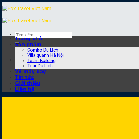
Skip
to
content
Tìm
Trang chủ
kiếm:
Sản phẩm
Combo Du Lịch
Villa quanh Hà Nội
Team Building
Tour Du Lịch
Vé máy bay
Tin tức
Giới thiệu
Liên hệ