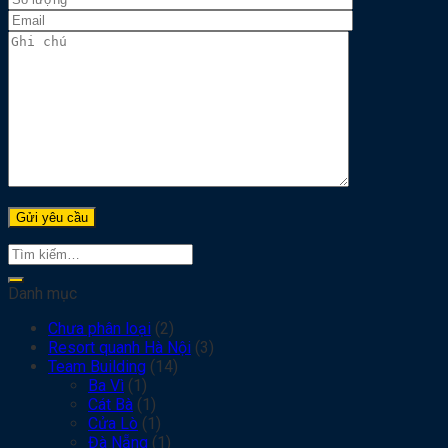
Tìm
kiếm:
Danh mục
Chưa phân loại
(2)
Resort quanh Hà Nội
(3)
Team Building
(14)
Ba Vì
(1)
Cát Bà
(1)
Cửa Lò
(1)
Đà Nẵng
(1)