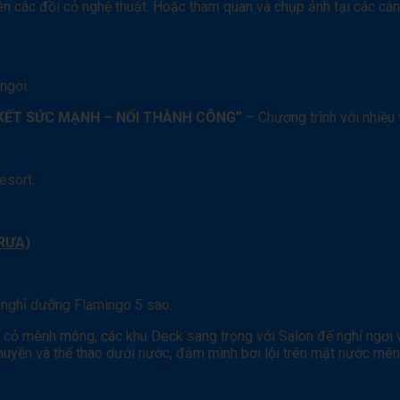
 trên các đồi cỏ nghệ thuật. Hoặc tham quan và chụp ảnh tại các 
ngơi.
KẾT SỨC MẠNH – NỐI THÀNH CÔNG”
– Chương trình với nhiều 
esort.
TRƯA)
u nghỉ dưỡng Flamingo 5 sao.
 cỏ mênh mông, các khu Deck sang trọng với Salon để nghỉ ngơi v
Thuyền và thể thao dưới nước, đắm mình bơi lội trên mặt nước mê