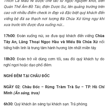
Thích Ca Mâu Ni được chế tác từ ngọc nguyên khối, đền
Quán Thế Âm Bồ Tác, điện Dược Sư,
lên quảng trường trên
cao với nhiều điểm check in đẹp và đặc biệt quý khách đến
viếng bệ đá sa thạch nơi tượng Bà Chúa Xứ từng ngự khi
xưa trước khi được đưa xuống núi…
17h00:
Đoàn xuống núi, xe đưa quý khách đến viếng
Chùa
Tây An, Lăng Thoại Ngọc Hầu và Miếu Bà Chúa Xứ
nổi
tiếng hiển linh là trung tâm hành hương lớn nhất miền tây.
18h30:
Đoàn trở về dùng cơm tối, sau đó quý khách tự do
nghỉ ngơi hoặc dạo phố đêm.
NGHỈ ĐÊM TẠI CHÂU ĐỐC
NGÀY 02:
Châu Đốc – Rừng Tràm Trà Sư – TP. Hồ Chí
Minh
(Ăn sáng, trưa)
6h30:
Quý khách ăn sáng tại khách sạn. Trả phòng.