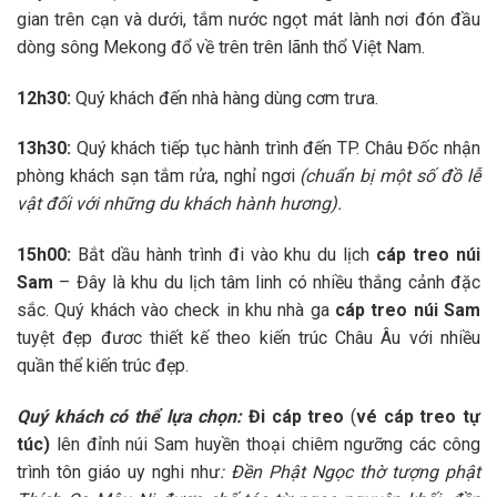
gian trên cạn và dưới, tắm nước ngọt mát lành nơi đón đầu
dòng sông Mekong đổ về trên trên lãnh thổ Việt Nam.
12h30:
Quý khách
đến nhà hàng dùng cơm trưa.
13h30:
Quý khách
tiếp tục hành trình đến
TP. Châu Đốc
nhận
phòng khách sạn tắm rửa, nghỉ ngơi
(chuẩn bị một số đồ lễ
vật đối với những du khách hành hương).
15h00:
Bắt dầu hành trình đi vào khu du lịch
cáp treo núi
Sam
– Đây là khu du lịch tâm linh có nhiều thắng cảnh đặc
sắc.
Quý khách vào check in khu nhà ga
cáp treo núi Sam
tuyệt đẹp đươc thiết kế theo kiến trúc Châu Âu với nhiều
quần thể kiến trúc đẹp.
Quý khách có thể lựa chọn:
Đi cáp treo
(
vé cáp treo tự
túc)
lên đỉnh núi Sam huyền thoại chiêm ngưỡng các công
trình tôn giáo uy nghi như
:
Đền Phật Ngọc thờ tượng phật