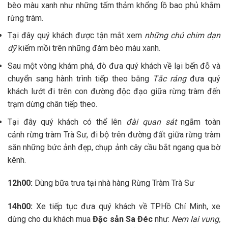
bèo màu xanh như những tấm thảm khổng lồ bao phủ khắm
rừng tràm.
Tại đây quý khách được tận mắt xem
những chú
chim dạn
dỹ
kiếm mồi trên những đám bèo màu xanh.
Sau một vòng khám phá, đò đưa quý khách về lại bến đỗ và
chuyển sang hành trình tiếp theo bằng
Tắc ráng
đưa quý
khách lướt đi trên con đường độc đạo giữa rừng tràm đến
trạm dừng chân tiếp theo.
Tại đây quý khách có thể lên
đài quan sát
ngắm toàn
cảnh rừng tràm Trà Sư, đi bộ trên đường đất giữa rừng tràm
săn những bức ảnh đẹp, chụp ảnh cây cầu bắt ngang qua bờ
kênh.
12h00:
Dùng bữa trưa tại nhà hàng Rừng Tràm Trà Sư
14h00:
Xe tiếp tục đưa quý khách về TP.Hồ Chí Minh, xe
dừng cho du khách mua
Đặc sản Sa Đéc
như:
Nem lai vung,