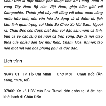
Châu Đốc là một thành phố thuộc tỉnh An Giang, nằm ở
vùng Tây Nam Bộ của Việt Nam, giáp biên giới với
Campuchia. Thành phố này nổi tiếng với cảnh quan sông
nước hữu tình, nền văn hóa đa dạng và là điểm du lịch
tâm linh quan trọng với Miếu Bà Chúa Xứ Núi Sam. Ngoài
ra, Châu Đốc còn được biết đến với đặc sản mắm cá linh,
bún cá và các làng bè nuôi cá trên sông. Đây là nơi giao
thoa của nhiều dân tộc như Kinh, Chăm, Hoa, Khmer, tạo
nên một nét văn hóa phong phú và độc đáo.
Lịch trình
NGÀY 01:
TP. Hồ Chí Minh – Chợ Mới – Châu Đốc (Ăn
sáng, trưa, tối)
07h00:
Xe và HDV của Box Travel
đón đoàn tại điểm hẹn
khởi hành đi
Châu Đốc
.