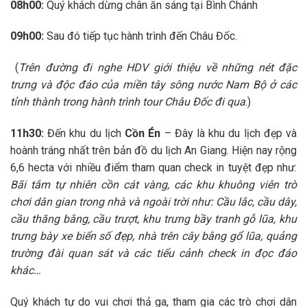
08h00:
Quý khách dừng chân ăn sáng tại Bình Chánh
09h00:
Sau đó tiếp tục hành trình đến Châu Đốc.
(
Trên đường đi nghe HDV giới thiệu về những nét đặc
trưng và độc đáo của miền tây sông nước Nam Bộ ở các
tỉnh thành trong hành trình tour Châu Đốc đi qua
.)
11h30:
Đến khu du lịch
Cồn Én
– Đây là khu du lịch đẹp và
hoành tráng nhất trên bản đồ du lịch An Giang. Hiện nay rộng
6,6 hecta với nhiều điểm tham quan check in tuyệt đẹp như:
Bãi tắm tự nhiên cồn cát vàng, các khu khuông viên trò
chơi dân gian trong nhà và ngoài trời như: Cầu lắc, cầu dây,
cầu thăng bằng, cầu trượt, khu trưng bầy tranh gỗ lũa, khu
trưng bày xe biển số đẹp, nhà trên cây bằng gổ lũa, quảng
trường đài quan sát và các tiểu cảnh check in đọc đáo
khác
…
Quý khách tự do vui chơi thả ga, tham gia các trò chơi dân