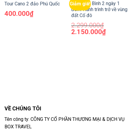
Tour Ninh Bình 2 ngày 1
Giảm giá!
Tour Cano 2 đảo Phú Quốc
đêm: Hành trình trở về vùng
400.000
₫
đất Cố đô
2.299.000
₫
2.150.000
₫
VỀ CHÚNG TÔI
Tên công ty: CÔNG TY CỔ PHẦN THƯƠNG MẠI & DỊCH VỤ
BOX TRAVEL