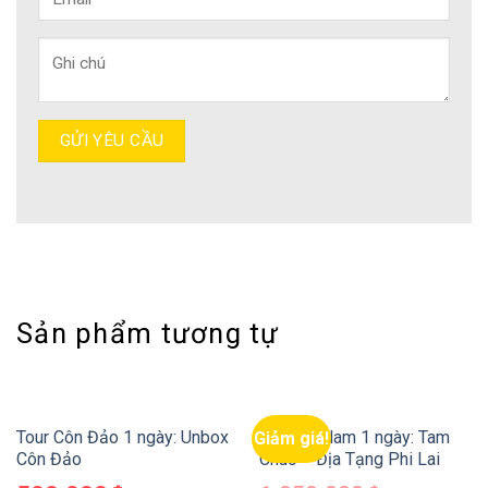
Sản phẩm tương tự
Tour Côn Đảo 1 ngày: Unbox
Tour Hà Nam 1 ngày: Tam
Giảm giá!
Côn Đảo
Chúc – Địa Tạng Phi Lai