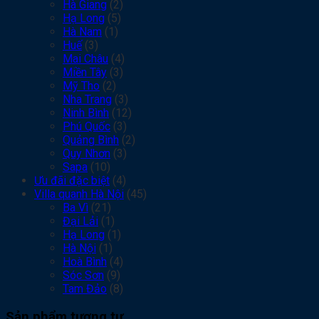
Hà Giang
(2)
Hạ Long
(5)
Hà Nam
(1)
Huế
(3)
Mai Châu
(4)
Miền Tây
(3)
Mỹ Tho
(2)
Nha Trang
(3)
Ninh Bình
(12)
Phú Quốc
(3)
Quảng Bình
(2)
Quy Nhơn
(3)
Sapa
(10)
Ưu đãi đặc biệt
(4)
Villa quanh Hà Nội
(45)
Ba Vì
(21)
Đại Lải
(1)
Hạ Long
(1)
Hà Nội
(1)
Hoà Bình
(4)
Sóc Sơn
(9)
Tam Đảo
(8)
Sản phẩm tương tự