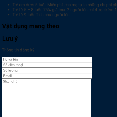
Trẻ em dưới 5 tuổi: Miễn phí, cha mẹ tự lo những chi phí ph
Trẻ từ 5 – 8 tuổi: 75% giá tour. 2 người lớn chỉ được kèm 1 
Trẻ từ 9 tuổi: Tính như người lớn
Vật dụng mang theo
Lưu ý
Thông tin đăng ký