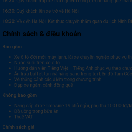
15:30:
Quý khách đạp xe trải nghiệm cung đường làng quê thanh
16:30:
Quý khách lên xe trở về Hà Nội.
18:30:
Về đến Hà Nội. Kết thúc chuyến thăm quan du lịch Ninh Bì
Chính sách & điều khoản
Bao gồm
Xe ô tô đời mới, máy lạnh, lái xe chuyên nghiệp phục vụ t
Nước suối trên xe ô tô
Hướng dẫn viên Tiếng Việt – Tiếng Anh phục vụ theo chươ
Ăn trưa buffet tại nhà hàng sang trọng tại bến đò Tam C
Vé thắng cảnh các điểm trong chương trình
Đạp xe ngắm cảnh đồng quê
Không bao gồm
Nâng cấp đi xe limosine 19 chỗ ngồi, phụ thu 100.000đ/
Đồ uống trong bữa ăn
Thuế VAT
Chính sách giá