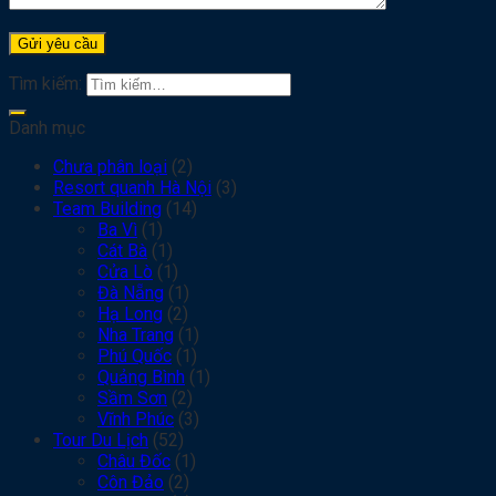
Tìm kiếm:
Danh mục
Chưa phân loại
(2)
Resort quanh Hà Nội
(3)
Team Building
(14)
Ba Vì
(1)
Cát Bà
(1)
Cửa Lò
(1)
Đà Nẵng
(1)
Hạ Long
(2)
Nha Trang
(1)
Phú Quốc
(1)
Quảng Bình
(1)
Sầm Sơn
(2)
Vĩnh Phúc
(3)
Tour Du Lịch
(52)
Châu Đốc
(1)
Côn Đảo
(2)