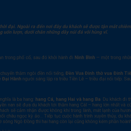
u thời đại. Ngoài ra đến nơi đây du khách sẽ được tận mắt chi
 uốn lượn, dưới chân những dãy núi đá vôi hùng vĩ.
n trong phố cổ, sau đó khởi hành đi
Ninh Bình
— một trong nhữn
chuyến thăm ngôi đền nổi tiếng,
Đền Vua Đinh thờ vua Đinh T
ê Đại Hành
người sáng lập ra triều Tiền Lê – triều đại nối tiếp. S
nghĩa là ba hang:
hang Cá, hang Hai và hang Ba
. Du khách đi 
yền nan sẽ đưa du khách tới thăm hang Cál – hang lớn nhất và cũ
ch sẽ cảm nhận được không khí trong lành, mát lạnh của hương 
ối châu ngọc kỳ ảo… Tiếp tục cuộc hành trình xuyên thủy, du kh
bờ sông Ngô Đồng thì hai hang còn lại cũng không kém phần hoàn