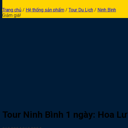
Trang chủ
/
Hệ thống sản phẩm
/
Tour Du Lịch
/
Ninh Bình
Giảm giá!
Tour Ninh Bình 1 ngày: Hoa L