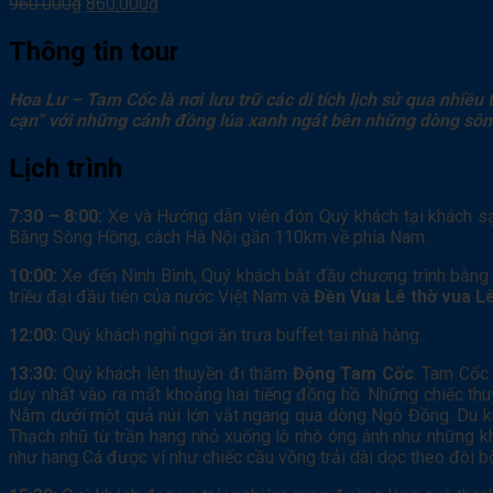
960.000
₫
860.000
₫
Thông tin tour
Hoa Lư – Tam Cốc là nơi lưu trữ các di tích lịch sử qua nhiề
cạn” với những cánh đồng lúa xanh ngát bên những dòng sông
Lịch trình
7:30 – 8:00:
Xe và Hướng dẫn viên đón Quý khách tại khách sạ
Bằng Sông Hồng, cách Hà Nội gần 110km về phía Nam.
10:00:
Xe đến Ninh Bình, Quý khách bắt đầu chương trình bằng 
triều đại đầu tiên của nước Việt Nam và
Đền Vua Lê thờ vua L
12:00:
Quý khách nghỉ ngơi ăn trưa buffet tại nhà hàng.
13:30:
Quý khách lên thuyền đi thăm
Động Tam Cốc
. Tam Cốc 
duy nhất vào ra mất khoảng hai tiếng đồng hồ. Những chiếc thu
Nằm dưới một quả núi lớn vắt ngang qua dòng Ngô Đồng. Du khá
Thạch nhũ từ trần hang nhỏ xuống lô nhô óng ánh như những kh
như hang Cá được ví như chiếc cầu vồng trải dài dọc theo đôi 