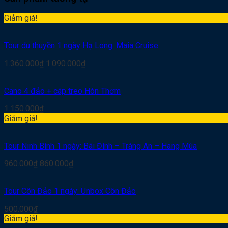
Giảm giá!
Tour du thuyền 1 ngày Hạ Long: Maia Cruise
1.360.000
₫
1.090.000
₫
Cano 4 đảo + cáp treo Hòn Thơm
1.150.000
₫
Giảm giá!
Tour Ninh Bình 1 ngày: Bái Đính – Tràng An – Hang Múa
960.000
₫
860.000
₫
Tour Côn Đảo 1 ngày: Unbox Côn Đảo
500.000
₫
Giảm giá!