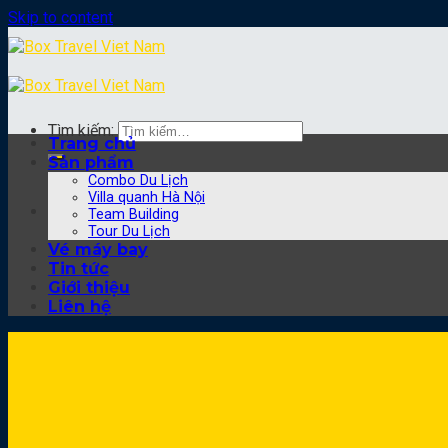
Skip to content
Tìm kiếm:
Trang chủ
Sản phẩm
Combo Du Lịch
Villa quanh Hà Nội
Team Building
Tour Du Lịch
Vé máy bay
Tin tức
Giới thiệu
Liên hệ