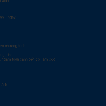
 bình.
nh 1 ngày.
heo chương trình
ng trình
ốc, ngắm toàn cảnh bến đò Tam Cốc
khách