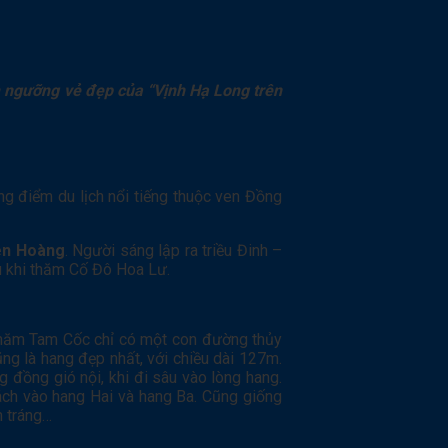
êm ngưỡng vẻ đẹp của “Vịnh Hạ Long trên
g điểm du lịch nổi tiếng thuộc ven Đồng
iên Hoàng
. Người sáng lập ra triều Đinh –
au khi thăm Cố Đô Hoa Lư.
thăm Tam Cốc chỉ có một con đường thủy
ng là hang đẹp nhất, với chiều dài 127m.
đồng gió nội, khi đi sâu vào lòng hang.
ách vào hang Hai và hang Ba. Cũng giống
h tráng…