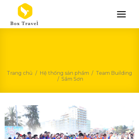
Skip
to
content
Trang chủ
/
Hệ thống sản phẩm
/
Team Building
/
Sầm Sơn