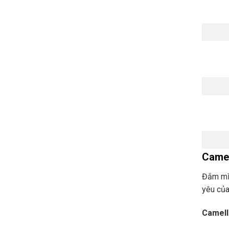
Camell
Đắm mìn
yêu của
Camelli