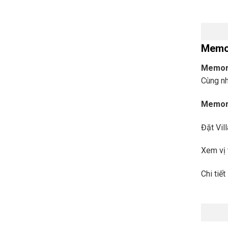
Memor
Memory
Cùng nh
Memory 
Đặt Vil
Xem vị 
Chi tiế