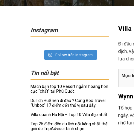
Villa
Instagram
Đi đâu c
dịch, v
Follow trên Instagram
lựa chọ
Tin nổi bật
Mục l
Mách bạn top 10 Resort ngắm hoàng hôn
cực “chất” tại Phú Quốc
Wynn 
Du lịch Huế nên đi đâu ? Cùng Box Travel
“Unbox” 17 điểm đến thú vị sau đây.
Tổ hợp 
Villa quanh Hà Nội – Top 10 Villa đẹp nhất
ngày, v
nhớ tại 
Top 25 điểm đến du lịch nổi tiếng nhất thế
giới do TripAdvisor bình chọn