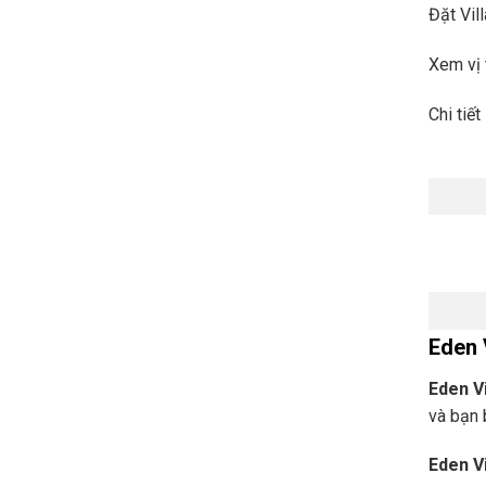
Đặt Vil
Xem vị 
Chi tiế
Eden 
Eden Vi
và bạn 
Eden Vi