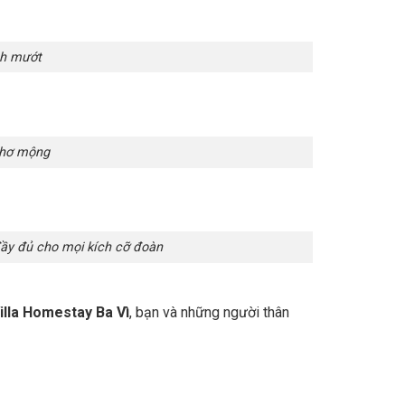
anh mướt
thơ mộng
đầy đủ cho mọi kích cỡ đoàn
illa Homestay Ba Vì
, bạn và những người thân