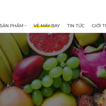
SẢN PHẨM
VÉ MÁY BAY
TIN TỨC
GIỚI 