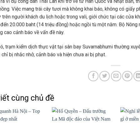
ra ví dụ công dân Thái Lan khi trở về từ Hàn Quốc và Nhật Bản, th
hồng. Việc mang trái cây tươi mà không khai báo, không có giấy
y trên người khách du lịch hoặc trong vali, giới chức tại các cửa k
n đến 20.000 baht (14 triệu đồng) hoặc ngồi tù một năm. Bộ Nông 
g cao cảnh báo về vấn đề này.
ó, trạm kiểm dịch thực vật tại sân bay Suvarnabhumi thường xuyên
 chỉ bị nhắc nhở, cảnh báo và hiện chưa ai bị phạt.
viết cùng chủ đề