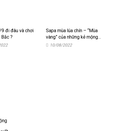
/9 đi đâu và chơi
Sapa mùa lúa chín – “Mùa
n Bắc ?
vàng” của những kẻ mộng
mơ
2022
10/08/2022
Động