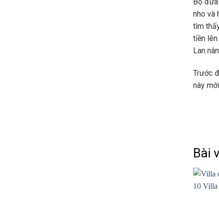
Bộ đưa 
nho và 
tìm thấ
tiền lê
Lan nân
Trước đ
này mới
Bài 