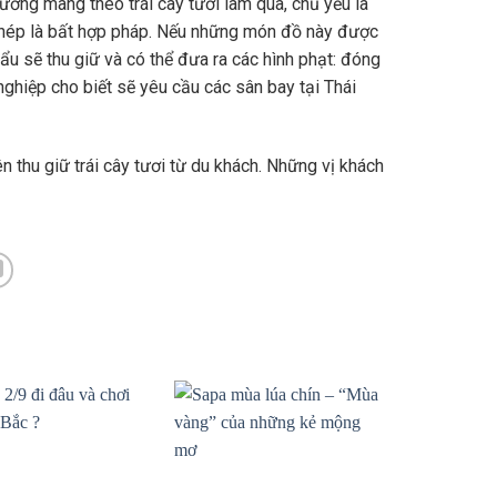
ường mang theo trái cây tươi làm quà, chủ yếu là
 phép là bất hợp pháp. Nếu những món đồ này được
hẩu sẽ thu giữ và có thể đưa ra các hình phạt: đóng
nghiệp cho biết sẽ yêu cầu các sân bay tại Thái
 thu giữ trái cây tươi từ du khách. Những vị khách