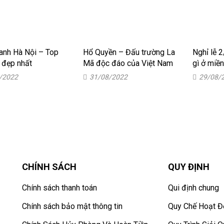
uanh Hà Nội – Top
Hổ Quyền – Đấu trường La
Nghỉ lễ 2
a đẹp nhất
Mã độc đáo của Việt Nam
gì ở miề
/2022
31/08/2022
29/08/
CHÍNH SÁCH
QUY ĐỊNH
Chính sách thanh toán
Qui định chung
Chính sách bảo mật thông tin
Quy Chế Hoạt 