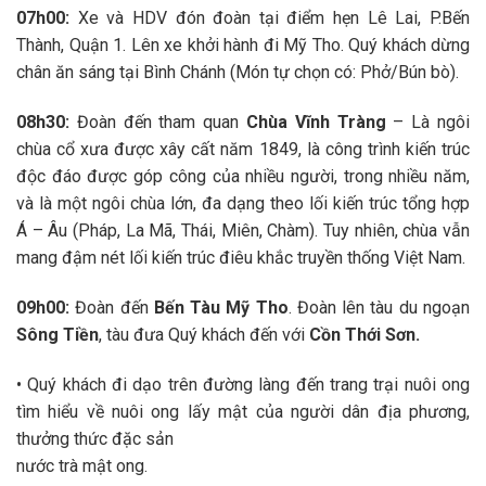
07h00:
Xe và HDV đón đoàn tại điểm hẹn Lê Lai, P.Bến
Thành, Quận 1. Lên xe khởi hành đi Mỹ Tho. Quý khách dừng
chân ăn sáng tại Bình Chánh (Món tự chọn có: Phở/Bún bò).
08h30:
Đoàn đến tham quan
Chùa Vĩnh Tràng
– Là ngôi
chùa cổ xưa được xây cất năm 1849, là công trình kiến trúc
độc đáo được góp công của nhiều người, trong nhiều năm,
và là một ngôi chùa lớn, đa dạng theo lối kiến trúc tổng hợp
Á – Âu (Pháp, La Mã, Thái, Miên, Chàm). Tuy nhiên, chùa vẫn
mang đậm nét lối kiến trúc điêu khắc truyền thống Việt Nam.
09h00:
Đoàn đến
Bến Tàu Mỹ Tho
. Đoàn lên tàu du ngoạn
Sông Tiền
, tàu đưa Quý khách đến với
Cồn Thới Sơn.
• Quý khách đi dạo trên đường làng đến trang trại nuôi ong
tìm hiểu về nuôi ong lấy mật của người dân địa phương,
thưởng thức đặc sản
nước trà mật ong.