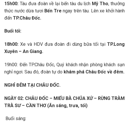
15h00:
Tàu đưa đoàn về lại bến tàu du lịch
Mỹ Tho
, thưởng
thức nước dừa tươi
Bến Tre
ngay trên tàu. Lên xe khởi hành
đến
TP.Châu Đốc.
Buổi tối:
18h00:
Xe và HDV đưa đoàn đi dùng bữa tối tại
TP.Long
Xuyên – An Giang.
19h00: Đến TP.Châu Đốc, Quý khách nhận phòng khách sạn
nghỉ ngơi. Sau đó, đoàn tự do
khám phá Châu Đốc về đêm.
NGHỈ ĐÊM TẠI CHÂU ĐỐC.
NGÀY 02: CHÂU ĐỐC – MIẾU BÀ CHÚA XỨ – RỪNG TRÀM
TRÀ SƯ – CẦN THƠ (Ăn sáng, trưa, tối)
Buổi sáng: