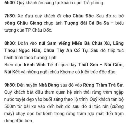
6h00:
Quý khách ăn sáng tại khách sạn. Trả phòng.
7h30:
Xe đưa quý khách đi
chợ Châu Đốc
. Sau đó ra bờ
sông Châu Giang
chụp ảnh
Tượng đài Cá Ba Sa
– biểu
tượng của TP Châu Đốc.
8h30:
Đoàn vào
núi Sam viếng Miếu Bà Chúa Xứ, Lăng
Thoại Ngọc Hầu, Chùa Tây An Cổ Tự
…Sau đó tiếp tục
hành trình theo hướng Tịnh
Biên dọc
kênh Vĩnh Tế
đi qua dãy
Thất Sơn – Núi Cấm,
Núi Két
và những ngôi chùa Khơme có kiến trúc độc đáo.
9h30:
Đến huyện
Nhà Bàng
sau đó vào
Rừng Tràm Trà Sư.
Quý khách bắt đầu tham quan hệ sinh thái rừng tràm ngập
nước tuyệt đẹp vào buổi sáng theo lộ trình. Quý khách tản bộ
500m từ bãi xe vào đến bến đò sau đó đi tắc rán (xuồng
máy) chạy dọc bờ kênh trong rừng tràm rợp mát đến trạm
dừng đầu tiên.