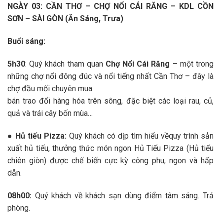
NGÀY 03: CẦN THƠ – CHỢ NỔI CÁI RĂNG – KDL CỒN
SƠN – SÀI GÒN (Ăn Sáng, Trưa)
Buổi sáng:
5h30
: Quý khách tham quan
Chợ Nổi Cái Răng
– một trong
những chợ nổi đông đúc và nổi tiếng nhất Cần Thơ – đây là
chợ đầu mối chuyên mua
bán trao đổi hàng hóa trên sông, đặc biệt các loại rau, củ,
quả và trái cây bốn mùa…
● Hủ tiếu Pizza:
Quý khách có dịp tìm hiểu vềquy trình sản
xuất hủ tiếu, thưởng thức món ngon Hủ Tiếu Pizza (Hủ tiếu
chiên giòn) được chế biến cực kỳ công phu, ngon và hấp
dẫn.
08h00:
Quý khách về khách sạn dùng điểm tâm sáng. Trả
phòng.