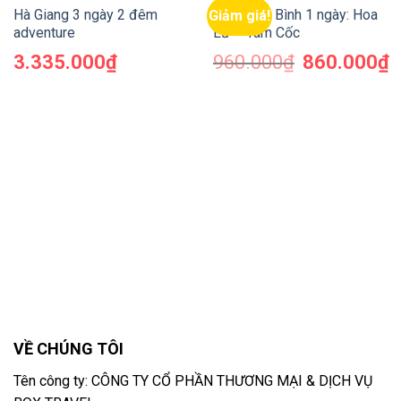
Hà Giang 3 ngày 2 đêm
Tour Ninh Bình 1 ngày: Hoa
Giảm giá!
adventure
Lư – Tam Cốc
3.335.000
₫
960.000
₫
860.000
₫
VỀ CHÚNG TÔI
Tên công ty: CÔNG TY CỔ PHẦN THƯƠNG MẠI & DỊCH VỤ