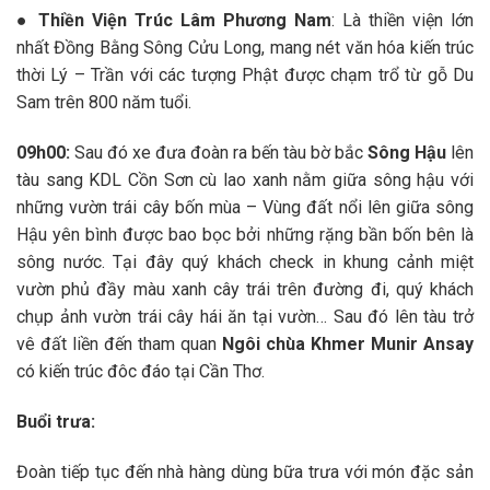
●
Thiền Viện Trúc Lâm Phương Nam
: Là thiền viện lớn
nhất Đồng Bằng Sông Cửu Long, mang nét văn hóa kiến trúc
thời Lý – Trần với các tượng Phật được chạm trổ từ gỗ Du
Sam trên 800 năm tuổi.
09h00:
Sau đó xe đưa đoàn ra bến tàu bờ bắc
Sông Hậu
lên
tàu sang KDL Cồn Sơn cù lao xanh nằm giữa sông hậu với
những vườn trái cây bốn mùa – Vùng đất nổi lên giữa sông
Hậu yên bình được bao bọc bởi những rặng bần bốn bên là
sông nước. Tại đây quý khách check in khung cảnh miệt
vườn phủ đầy màu xanh cây trái trên đường đi, quý khách
chụp ảnh vườn trái cây hái ăn tại vườn… Sau đó lên tàu trở
vê đất liền đến tham quan
Ngôi chùa Khmer Munir Ansay
có kiến trúc đôc đáo tại Cần Thơ.
Buổi trưa:
Đoàn tiếp tục đến nhà hàng dùng bữa trưa với món đặc sản