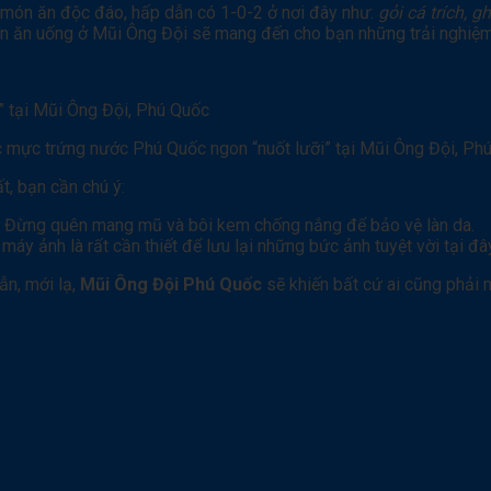
món ăn độc đáo, hấp dẫn có 1-0-2 ở nơi đây như:
gỏi cá trích, 
n ăn uống ở Mũi Ông Đội sẽ mang đến cho bạn những trải nghiệ
 mực trứng nước Phú Quốc ngon “nuốt lưỡi” tại Mũi Ông Đội, Ph
t, bạn cần chú ý:
ển. Đừng quên mang mũ và bôi kem chống nắng để bảo vệ làn da.
y ảnh là rất cần thiết để lưu lại những bức ảnh tuyệt vời tại đâ
ẫn, mới lạ,
Mũi Ông Đội Phú Quốc
sẽ khiến bất cứ ai cũng phải