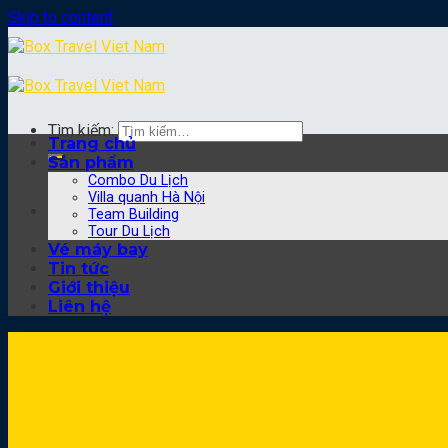
Skip to content
Tìm kiếm:
Trang chủ
Sản phẩm
Combo Du Lịch
Villa quanh Hà Nội
Team Building
Tour Du Lịch
Vé máy bay
Tin tức
Giới thiệu
Liên hệ