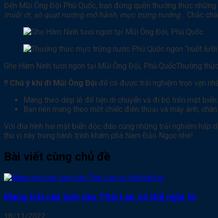
Đến Mũi Ông Đội Phú Quốc, bạn đừng quên thưởng thức những 
muối ớt, sò quạt nướng mỡ hành, mực trứng nướng
… Chắc chắ
Ghẹ Hàm Ninh tươi ngon tại Mũi Ông Đội, Phú QuốcThưởng thức
!! Chú ý khi đi Mũi Ông Đội
để có được trải nghiệm trọn vẹn nhấ
Mang theo dép lê để tiện di chuyển và đi bộ trên mặt bi
Bạn nên mang theo một chiếc điện thoại và máy ảnh, chân má
Với địa hình hai mặt biển độc đáo cùng những trải nghiệm hấp d
thú vị này trong hành trình khám phá Nam Đảo Ngọc nhé!
Bài viết cùng chủ đề
Mang trái cây tươi vào Thái Lan có thể ngồi tù
18/11/2022