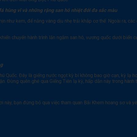
 đá hùng vĩ và những rặng san hô nhiệt đới đa sắc màu
ịn như kem, để nắng vàng dịu nhẹ trải khắp cơ thể. Ngoài ra, các 
 khiến chuyến hành trình lắn ngắm san hô, vương quốc dưới biển 
!
ng
 Quốc. Đây là giếng nước ngọt kỳ bí không bao giờ cạn, kỳ lạ hơn
ặn. Đừng quên ghé qua Giếng Tiên lạ kỳ, hấp dẫn này trong hành 
nơi này, bạn đừng bỏ qua việc tham quan Bãi Khem hoang sơ và y