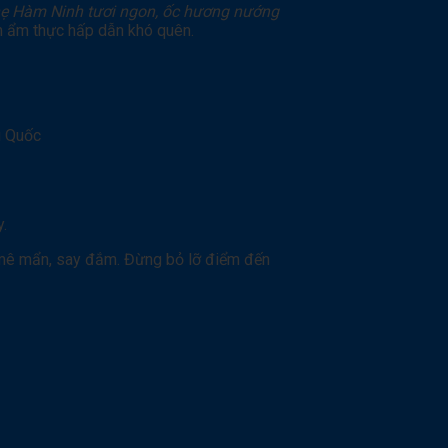
ghẹ Hàm Ninh tươi ngon, ốc hương nướng
m ẩm thực hấp dẫn khó quên.
ú Quốc
y.
 mê mẩn, say đắm. Đừng bỏ lỡ điểm đến