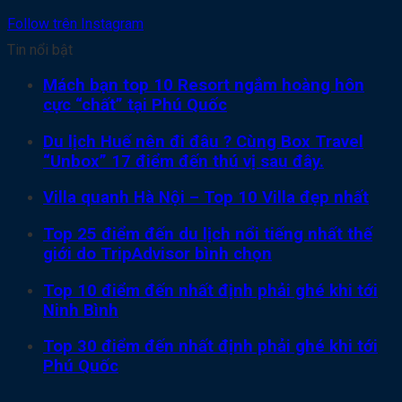
Follow trên Instagram
Tin nổi bật
Mách bạn top 10 Resort ngắm hoàng hôn
cực “chất” tại Phú Quốc
Du lịch Huế nên đi đâu ? Cùng Box Travel
“Unbox” 17 điểm đến thú vị sau đây.
Villa quanh Hà Nội – Top 10 Villa đẹp nhất
Top 25 điểm đến du lịch nổi tiếng nhất thế
giới do TripAdvisor bình chọn
Top 10 điểm đến nhất định phải ghé khi tới
Ninh Bình
Top 30 điểm đến nhất định phải ghé khi tới
Phú Quốc