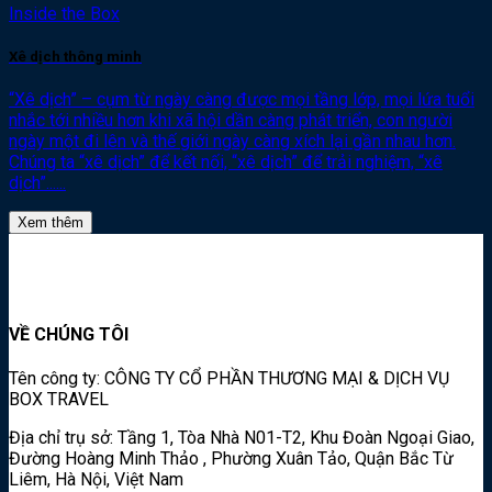
Inside the Box
Xê dịch thông minh
“Xê dịch” – cụm từ ngày càng được mọi tầng lớp, mọi lứa tuổi
nhắc tới nhiều hơn khi xã hội dần càng phát triển, con người
ngày một đi lên và thế giới ngày càng xích lại gần nhau hơn.
Chúng ta “xê dịch” để kết nối, “xê dịch” để trải nghiệm, “xê
dịch”......
Xem thêm
VỀ CHÚNG TÔI
Tên công ty: CÔNG TY CỔ PHẦN THƯƠNG MẠI & DỊCH VỤ
BOX TRAVEL
Địa chỉ trụ sở: Tầng 1, Tòa Nhà N01-T2, Khu Đoàn Ngoại Giao,
Đường Hoàng Minh Thảo , Phường Xuân Tảo, Quận Bắc Từ
Liêm, Hà Nội, Việt Nam