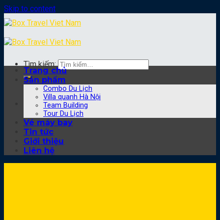
Skip to content
Tìm kiếm:
Trang chủ
Sản phẩm
Combo Du Lịch
Villa quanh Hà Nội
Team Building
Tour Du Lịch
Vé máy bay
Tin tức
Giới thiệu
Liên hệ