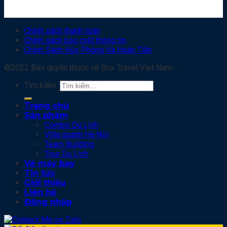
Chính sách thanh toán
Chính sách bảo mật thông tin
Chính Sách Hủy Phòng Và Hoàn Tiền
©2022 Bản quyền thuộc về Box Travel Viet Nam
Tìm kiếm:
Trang chủ
Sản phẩm
Combo Du Lịch
Villa quanh Hà Nội
Team Building
Tour Du Lịch
Vé máy bay
Tin tức
Giới thiệu
Liên hệ
Đăng nhập