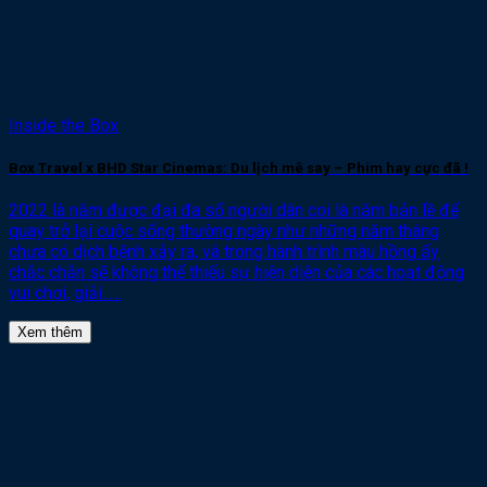
Inside the Box
Box Travel x BHD Star Cinemas: Du lịch mê say – Phim hay cực đã !
2022 là năm được đại đa số người dân coi là năm bản lề để
quay trở lại cuộc sống thường ngày như những năm tháng
chưa có dịch bệnh xảy ra, và trong hành trình màu hồng ấy
chắc chắn sẽ không thể thiếu sự hiện diện của các hoạt động
vui chơi, giải......
Xem thêm