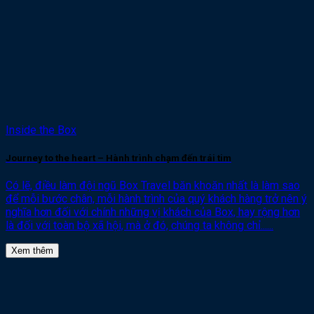
Inside the Box
Journey to the heart – Hành trình chạm đến trái tim
Có lẽ, điều làm đội ngũ Box Travel băn khoăn nhất là làm sao
để mỗi bước chân, mỗi hành trình của quý khách hàng trở nên ý
nghĩa hơn đối với chính những vị khách của Box, hay rộng hơn
là đối với toàn bộ xã hội, mà ở đó, chúng ta không chỉ......
Xem thêm