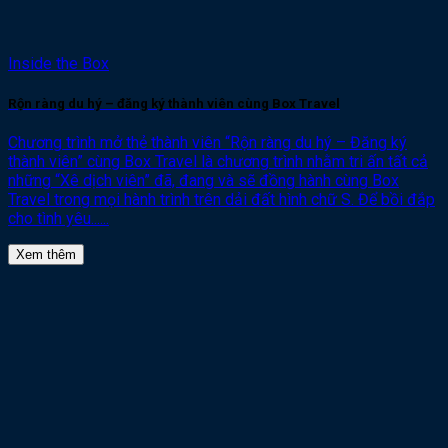
Inside the Box
Rộn ràng du hý – đăng ký thành viên cùng Box Travel
Chương trình mở thẻ thành viên “Rộn ràng du hý – Đăng ký
thành viên” cùng Box Travel là chương trình nhằm tri ấn tất cả
những “Xê dịch viên” đã, đang và sẽ đồng hành cùng Box
Travel trong mọi hành trình trên dải đất hình chữ S. Để bồi đắp
cho tình yêu......
Xem thêm