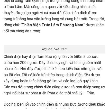
biệt là cổng Tam Quan, một trong những công trình đẹp nhất
ở Trúc Lâm. Mái cổng tam quan với kiểu dáng hình chiếc
thuyền được lợp ngói vi cá màu đỏ. Các chóp đỉnh được
trang trí bằng hoa văn lưỡng long vô cùng bắt mắt. Trong đó,
dòng chữ “
Thiền Viện Trúc Lâm Phương Nam
” được khắc
nổi mạ vàng ấn tượng.
Nguồn: Sưu tầm
Chính điện hay điện Tam Bảo rộng lớn với 680m2 có sức
chứa hơn 200 người. Đây là nơi uy nghi và tôn nghiêm nhất
của chùa. Nơi đây được thiết kế theo kiến trúc năm gian với
ba lối vào. Tất cả kiến trúc bên trong chính điện đều được
xây dựng hoàn toàn bằng gỗ lim và các loại gỗ quý khác.
Các câu đối trong chính điện cũng được tô son thiếp vàng uy
nghi, nổi bật sự phát triển Phật giáo thời nhà Lý – Trần.
Dọc hai bên lối vào chính điện là những bức tượng điêu khắc