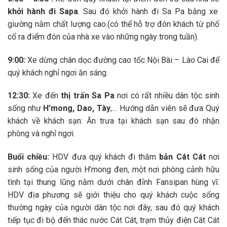
khởi hành đi Sapa
. Sau đó khởi hành đi Sa Pa bằng xe
giường nằm chất lượng cao.(có thể hỗ trợ đón khách từ phố
cổ ra điểm đón của nhà xe vào những ngày trong tuần).
9:00:
Xe dừng chân dọc đường cao tốc Nội Bài – Lào Cai để
quý khách nghỉ ngơi ăn sáng.
12:30:
Xe đến
thị trấn Sa Pa
nơi có rất nhiều dân tộc sinh
sống như
H’mong, Dao, Tày
,… Hướng dẫn viên sẽ đưa Quý
khách về khách sạn: Ăn trưa tại khách sạn sau đó nhận
phòng và nghỉ ngơi.
Buổi chiều:
HDV đưa quý khách đi thăm
bản Cát Cát
nơi
sinh sống của người H’mong đen, một nơi phòng cảnh hữu
tình tại thung lũng nằm dưới chân đỉnh Fansipan hùng vĩ.
HDV địa phương sẽ giới thiệu cho quý khách cuộc sống
thường ngày của người dân tộc nơi đây, sau đó quý khách
tiếp tục đi bộ đến thác nước Cát Cát, trạm thủy điện Cát Cát