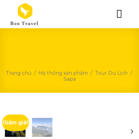
Skip
to
content
Trang chủ
/
Hệ thống sản phẩm
/
Tour Du Lịch
/
Sapa
Giảm giá!