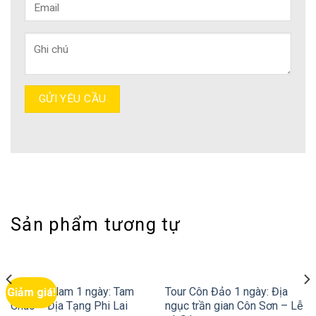
Sản phẩm tương tự
Tour Hà Nam 1 ngày: Tam
Tour Côn Đảo 1 ngày: Địa
Giảm giá!
Chúc – Địa Tạng Phi Lai
ngục trần gian Côn Sơn – Lễ