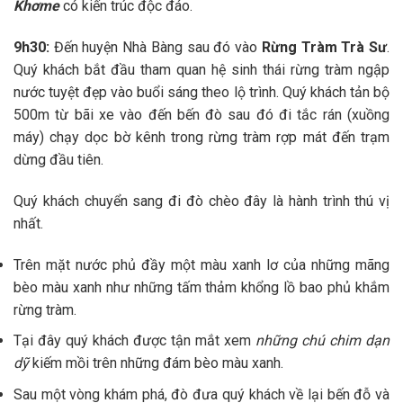
Khơme
có kiến trúc độc đáo.
9h30:
Đến huyện Nhà Bàng sau đó vào
Rừng Tràm Trà Sư
.
Quý khách bắt đầu tham quan hệ sinh thái rừng tràm ngập
nước tuyệt đẹp vào buổi sáng theo lộ trình. Quý khách tản bộ
500m từ bãi xe vào đến bến đò sau đó đi tắc rán (xuồng
máy) chạy dọc bờ kênh trong rừng tràm rợp mát đến trạm
dừng đầu tiên.
Quý khách chuyển sang đi đò chèo đây là hành trình thú vị
nhất.
Trên mặt nước phủ đầy một màu xanh lơ của những mãng
bèo màu xanh như những tấm thảm khổng lồ bao phủ khắm
rừng tràm.
Tại đây quý khách được tận mắt xem
những chú
chim dạn
dỹ
kiếm mồi trên những đám bèo màu xanh.
Sau một vòng khám phá, đò đưa quý khách về lại bến đỗ và