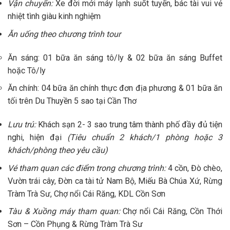
Vận chuyển:
Xe đời mới máy lạnh suốt tuyến, bác tài vui vẻ
nhiệt tình giàu kinh nghiệm
Ăn uống theo chương trình tour
Ăn sáng: 01 bữa ăn sáng tô/ly & 02 bữa ăn sáng Buffet
hoặc Tô/ly
Ăn chính: 04 bữa ăn chính thực đơn địa phương & 01 bữa ăn
tối trên Du Thuyền 5 sao tại Cần Thơ
Lưu trú:
Khách sạn 2- 3 sao trung tâm thành phố đầy đủ tiện
nghi, hiện đại
(Tiêu chuẩn 2 khách/1 phòng hoặc 3
khách/phòng theo yêu cầu)
Vé tham quan các điểm trong chương trình:
4 cồn, Đò chèo,
Vườn trái cây, Đờn ca tài tử Nam Bộ, Miếu Bà Chúa Xứ, Rừng
Tràm Trà Sư, Chợ nổi Cái Răng, KDL Cồn Sơn
Tàu & Xuồng máy tham quan:
Chợ nổi Cái Răng, Cồn Thới
Sơn – Cồn Phụng & Rừng Tràm Trà Sư