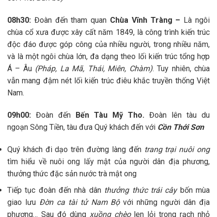
08h30:
Đoàn đến tham quan
Chùa Vĩnh Tràng
–
L
à ngôi
chùa cổ xưa được xây cất năm
1849
,
là công trình kiến trúc
độc đáo được góp công của nhiều người, trong nhiều năm,
và là một ngôi chùa lớn, đa dạng theo lối kiến trúc tổng hợp
Á – Âu
(Pháp, La Mã, Thái, Miên, Chàm)
. Tuy nhiên, chùa
vẫn mang đậm nét lối kiến trúc điêu khắc truyền thống Việt
Nam.
09h00:
Đoàn đến
Bến Tàu Mỹ Tho
.
Đoàn lên tàu du
ngoạn Sông Tiền, tàu đưa Quý khách đến với
Cồn Thới Sơn
Quý khách đi dạo trên đường làng đến
trang trại nuôi ong
tìm hiểu về nuôi ong lấy mật của người dân địa phương,
thưởng thức đặc sản nước trà mật ong
Tiếp tục đoàn đến nhà dân
thưởng thức trái cây
bốn mùa
giao lưu
Đờn ca tài tử Nam Bộ
với những người dân địa
phương… Sau đó dùng
xuồng chèo
len lỏi trong rạch nhỏ