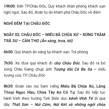
19h00:
Đến TP.Châu Đốc, Quý khách nhận phòng khách sạn
nghỉ ngơi
.
Sau đó, đoàn tự do khám phá Châu Đốc về đêm
NGHỈ ĐÊM TẠI CHÂU ĐỐC
NGÀY 02
: CHÂU ĐỐC – MIẾU BÀ CHÚA XỨ – RỪNG TRÀM
TRÀ SƯ – CẦN THƠ
(Ăn sáng, trưa, tối)
6h00:
Quý khách ăn sáng tại khách sạn. Trả phòng.
7h30:
Xe đưa quý khách đi
chợ Châu Đốc
. Sau đó ra bờ
sông Châu Giang chụp ảnh
Tượng đài Cá Ba Sa –
biểu
tượng của TP. Châu Đốc
8h30:
Đoàn vào núi Sam viếng
Miếu Bà Chúa Xứ, Lăng
Thoại Ngọc Hầu, Chùa Tây An Cổ Tự
…Sau đó tiếp tục
hành trình theo hướng Tịnh Biên dọc
kênh Vĩnh Tế
đi qua
dãy
Thất Sơn – Núi Cấm, Núi Két và những ngôi chùa