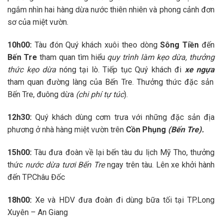
ngắm nhìn hai hàng dừa nước thiên nhiên và phong cảnh đơn
sơ của miệt vườn.
10h00:
Tàu đón Quý khách xuôi theo dòng
Sông Tiền
đến
Bến Tre
tham quan tìm hiểu
quy trình làm kẹo dừa
, thưởng
thức kẹo dừa
nóng tại lò. Tiếp tục Quý khách đi
xe ngựa
tham quan đường làng của Bến Tre. Thưởng thức đặc sản
Bến Tre, đuông dừa
(chi phí tự túc
).
12h30:
Quý khách dùng cơm trưa với những đặc sản địa
phương ở nhà hàng miệt vườn trên
Cồn Phụng
(Bến Tre).
15h00:
Tàu đưa đoàn về lại bến tàu du lịch Mỹ Tho, thưởng
thức
nước dừa tươi
Bến Tre
ngay trên tàu. Lên xe khởi hành
đến
TP.Châu Đốc
18h00:
Xe và HDV đưa đoàn đi dùng bữa tối tại TP.Long
Xuyên – An Giang