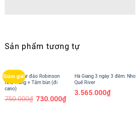
Sản phẩm tương tự
VIP – Tour đảo Robinson
Hà Giang 3 ngày 3 đêm: Nho
Giảm giá!
Nha Trang + Tắm bùn (đi
Quế River
cano)
3.565.000
₫
750.000
₫
730.000
₫