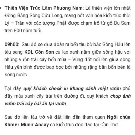
Thiền Viện Trúc Lâm Phương Nam:
Là thiền viện lớn nhất
Đồng Bằng Sông Cửu Long,
mang nét văn hóa kiến trúc thời
Lý – Trần
với các tượng Phật được chạm trổ từ gỗ Du Sam
trên 800 năm tuổi.
09h00:
Sau đó xe đưa đoàn ra bến tàu bờ bắc Sông Hậu lên
tàu sang
KDL Cồn Sơn
cù lao xanh nằm giữa sông hậu với
những vườn trái cây bốn mùa – Vùng đất nổi lên giữa sông
Hậu yên bình được bao bọc bởi những rặng bần bốn bên là
sông nước.
Tại đây
quý khách check in khung cảnh miệt vườn
phủ
đầy màu xanh cây trái trên đường đi, quý khách
chụp ảnh
vườn trái cây hái ăn tại vườn
…
Sau đó lên tàu trở vê đất liền đến tham quan
Ngôi chùa
Khmer
Munir Ansay
có kiến trúc đôc đáo tại Cần Thơ.