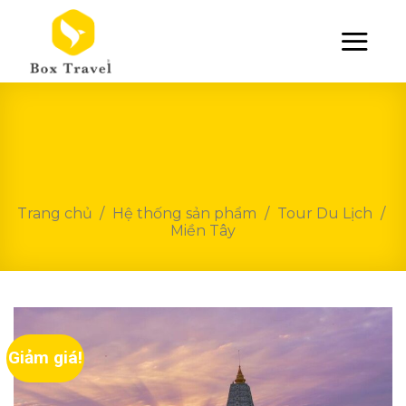
Skip
to
content
Trang chủ
/
Hệ thống sản phẩm
/
Tour Du Lịch
/
Miền Tây
Giảm giá!