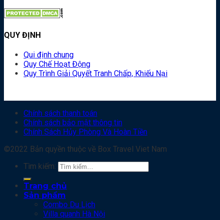
QUY ĐỊNH
Qui định chung
Quy Chế Hoạt Động
Quy Trình Giải Quyết Tranh Chấp, Khiếu Nại
Chính sách thanh toán
Chính sách bảo mật thông tin
Chính Sách Hủy Phòng Và Hoàn Tiền
©2022 Bản quyền thuộc về Box Travel Viet Nam
Tìm kiếm:
Trang chủ
Sản phẩm
Combo Du Lịch
Villa quanh Hà Nội