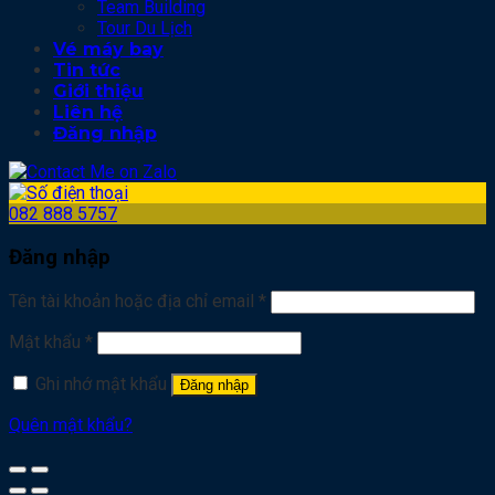
Team Building
Tour Du Lịch
Vé máy bay
Tin tức
Giới thiệu
Liên hệ
Đăng nhập
082 888 5757
Đăng nhập
Tên tài khoản hoặc địa chỉ email
*
Mật khẩu
*
Ghi nhớ mật khẩu
Đăng nhập
Quên mật khẩu?