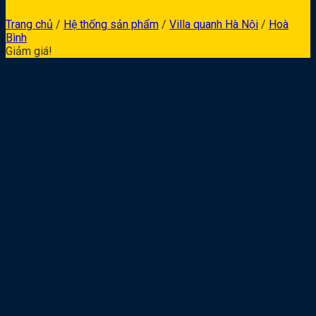
Trang chủ
/
Hệ thống sản phẩm
/
Villa quanh Hà Nội
/
Hoà
Bình
Giảm giá!