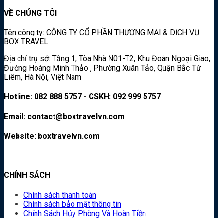
VỀ CHÚNG TÔI
Tên công ty: CÔNG TY CỔ PHẦN THƯƠNG MẠI & DỊCH VỤ
BOX TRAVEL
Địa chỉ trụ sở: Tầng 1, Tòa Nhà N01-T2, Khu Đoàn Ngoại Giao,
Đường Hoàng Minh Thảo , Phường Xuân Tảo, Quận Bắc Từ
Liêm, Hà Nội, Việt Nam
Hotline: 082 888 5757 - CSKH: 092 999 5757
Email: contact@boxtravelvn.com
Website: boxtravelvn.com
CHÍNH SÁCH
Chính sách thanh toán
Chính sách bảo mật thông tin
Chính Sách Hủy Phòng Và Hoàn Tiền