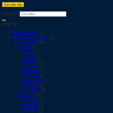
Tìm kiếm:
Danh mục
Chưa phân loại
(2)
Resort quanh Hà Nội
(3)
Team Building
(14)
Ba Vì
(1)
Cát Bà
(1)
Cửa Lò
(1)
Đà Nẵng
(1)
Hạ Long
(2)
Nha Trang
(1)
Phú Quốc
(1)
Quảng Bình
(1)
Sầm Sơn
(2)
Vĩnh Phúc
(3)
Tour Du Lịch
(52)
Châu Đốc
(1)
Côn Đảo
(2)
Hà Giang
(2)