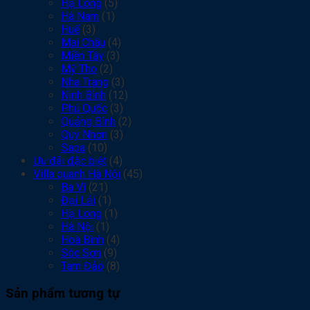
Hạ Long
(5)
Hà Nam
(1)
Huế
(3)
Mai Châu
(4)
Miền Tây
(3)
Mỹ Tho
(2)
Nha Trang
(3)
Ninh Bình
(12)
Phú Quốc
(3)
Quảng Bình
(2)
Quy Nhơn
(3)
Sapa
(10)
Ưu đãi đặc biệt
(4)
Villa quanh Hà Nội
(45)
Ba Vì
(21)
Đại Lải
(1)
Hạ Long
(1)
Hà Nội
(1)
Hoà Bình
(4)
Sóc Sơn
(9)
Tam Đảo
(8)
Sản phẩm tương tự