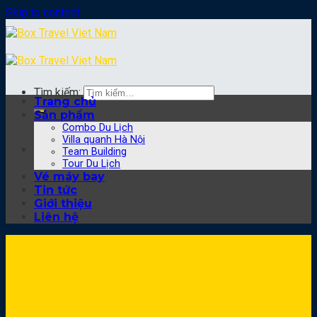
Skip to content
Tìm kiếm:
Trang chủ
Sản phẩm
Combo Du Lịch
Villa quanh Hà Nội
Team Building
Tour Du Lịch
Vé máy bay
Tin tức
Giới thiệu
Liên hệ