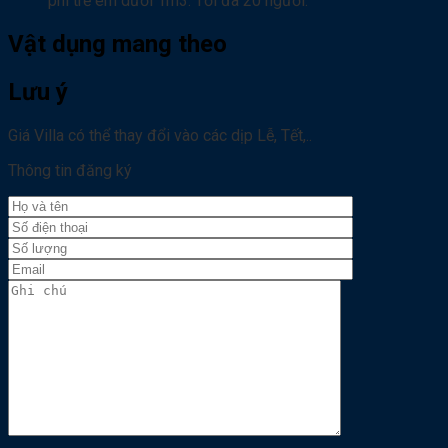
phí trẻ em dưới 1m3. Tối đa 20 người.
Vật dụng mang theo
Lưu ý
Giá Villa có thể thay đổi vào các dịp Lễ, Tết,..
Thông tin đăng ký