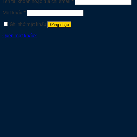
Tên tài khoản hoặc địa chỉ email
*
Mật khẩu
*
Ghi nhớ mật khẩu
Đăng nhập
Quên mật khẩu?