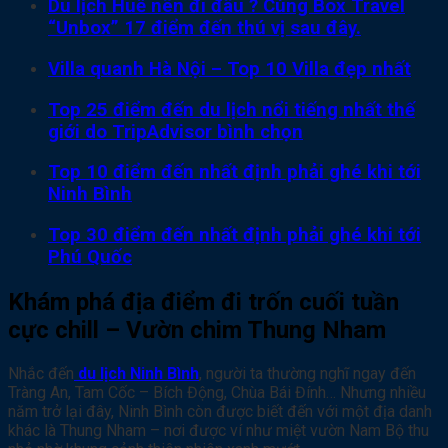
Du lịch Huế nên đi đâu ? Cùng Box Travel
“Unbox” 17 điểm đến thú vị sau đây.
Villa quanh Hà Nội – Top 10 Villa đẹp nhất
Top 25 điểm đến du lịch nổi tiếng nhất thế
giới do TripAdvisor bình chọn
Top 10 điểm đến nhất định phải ghé khi tới
Ninh Bình
Top 30 điểm đến nhất định phải ghé khi tới
Phú Quốc
Khám phá địa điểm đi trốn cuối tuần
cực chill – Vườn chim Thung Nham
Nhắc đến
du lịch Ninh Bình
, người ta thường nghĩ ngay đến
Tràng An, Tam Cốc – Bích Động, Chùa Bái Đính… Nhưng nhiều
năm trở lại đây, Ninh Bình còn được biết đến với một địa danh
khác là Thung Nham – nơi được ví như miệt vườn Nam Bộ thu