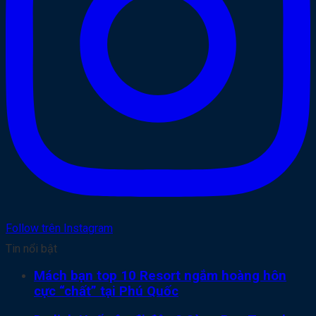
Follow trên Instagram
Tin nổi bật
Mách bạn top 10 Resort ngắm hoàng hôn
cực “chất” tại Phú Quốc