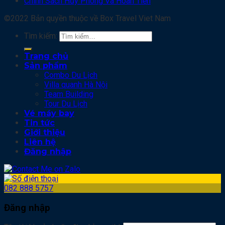
Chính Sách Hủy Phòng Và Hoàn Tiền
©2022 Bản quyền thuộc về Box Travel Viet Nam
Tìm kiếm:
Trang chủ
Sản phẩm
Combo Du Lịch
Villa quanh Hà Nội
Team Building
Tour Du Lịch
Vé máy bay
Tin tức
Giới thiệu
Liên hệ
Đăng nhập
082 888 5757
Đăng nhập