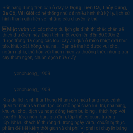
Bốn hang động trên cạn ở đây là
Động Tiên Cá, Thủy Cung,
Ba Cô, Vái Giời
có hệ thống nhũ đá nhiều hình thù kỳ lạ, lịch sử
hình thành gắn liền với những câu chuyện lý thú.
Miệt vườn
với các nhóm du lịch gia đình thì chắc chắn sẽ
thích địa điểm này. Diện tích miệt vườn lên đến 80.000m2
được trồng đa dạng các loại cây ăn quả ở miền nhiệt đới như
táo, khế, xoài, hồng, vải, na … Bạn sẽ tha hồ được vui chơi,
ngắm nghía, thả hồn với thiên nhiên và thưởng thức nhưng trái
cây thơm ngon, chuẩn sạch nữa đấy.
yenphuong_1908
yenphuong_1908
Khu du lịch sinh thái Thung Nham có nhiều hạng mục cảnh
quan tự nhiên và nhân tạo, có chỗ nghỉ chân lưu trú, nhà hàng,
khu vui chơi, dịch vụ hoạt động team building… thích hợp với
các đôi lứa, nhóm bạn, gia đình, tập thể cơ quan, trường
lớp. Nhiều khách lẻ thường đi trong ngày và tự chuẩn bị thực
phẩm để tiết kiệm thời gian và chi phí. Vì phải di chuyển bằng