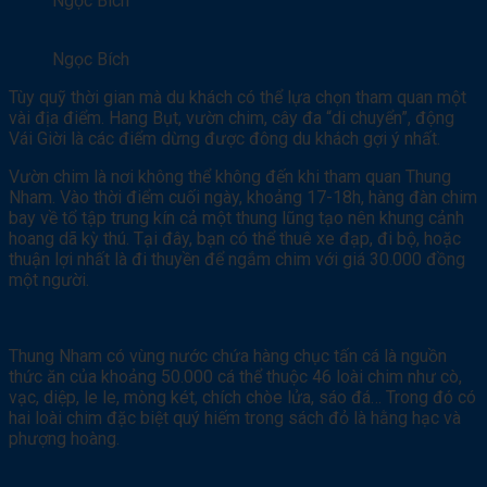
Ngọc Bích
Ngọc Bích
Tùy quỹ thời gian mà du khách có thể lựa chọn tham quan một
vài địa điểm. Hang Bụt, vườn chim, cây đa “di chuyển”, động
Vái Giời là các điểm dừng được đông du khách gợi ý nhất.
Vườn chim là nơi không thể không đến khi tham quan Thung
Nham. Vào thời điểm cuối ngày, khoảng 17-18h, hàng đàn chim
bay về tổ tập trung kín cả một thung lũng tạo nên khung cảnh
hoang dã kỳ thú. Tại đây, bạn có thể thuê xe đạp, đi bộ, hoặc
thuận lợi nhất là đi thuyền để ngắm chim với giá 30.000 đồng
một người.
Thung Nham có vùng nước chứa hàng chục tấn cá là nguồn
thức ăn của khoảng 50.000 cá thể thuộc 46 loài chim như cò,
vạc, diệp, le le, mòng két, chích chòe lửa, sáo đá… Trong đó có
hai loài chim đặc biệt quý hiếm trong sách đỏ là hằng hạc và
phượng hoàng.