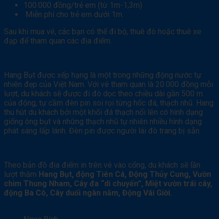
100.000 đồng/trẻ em (từ 1m-1,3m)
Miễn phí cho trẻ em dưới 1m.
Sau khi mua vé, các bạn có thể đi bộ, thuê đò hoặc thuê xe
đạp để tham quan các địa điểm.
Hang Bụt được xếp hạng là một trong những động nước tự
nhiên đẹp của Việt Nam. Với vé tham quan là 20.000 đồng mỗi
lượt, du khách sẽ được đi đò dọc theo chiều dài gần 500 m
của động, tự cầm đèn pin soi rọi từng hốc đá, thạch nhũ. Hang
thu hút du khách bởi một khối đá thạch nổi lên có hình dạng
giống ông bụt và những thạch nhũ tự nhiên nhiều hình dạng
phát sáng lấp lánh. Đèn pin được người lái đò trang bị sẵn.
Theo bản đồ địa điểm in trên vé vào cổng, du khách sẽ lần
lượt thăm
Hang Bụt, động Tiên Cá, Động Thủy Cung, Vườn
chim Thung Nham, Cây đa “di chuyển”, Miệt vườn trái cây,
động Ba Cô, Cây duối ngàn năm, Động Vái Giời.