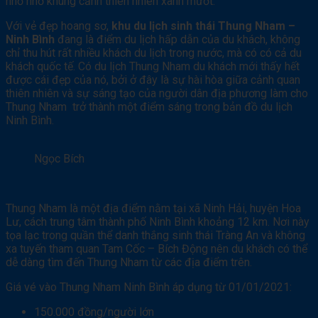
nhỏ nhờ khung cảnh thiên nhiên xanh mướt.
Với vẻ đẹp hoang sơ,
khu du lịch sinh thái Thung Nham –
Ninh Bình
đang là điểm du lịch hấp dẫn của du khách, không
chỉ thu hút rất nhiều khách du lịch trong nước, mà có có cả du
khách quốc tế. Có du lịch Thung Nham du khách mới thấy hết
được cái đẹp của nó, bởi ở đây là sự hài hòa giữa cảnh quan
thiên nhiên và sự sáng tạo của người dân địa phương làm cho
Thung Nham trở thành một điểm sáng trong bản đồ du lịch
Ninh Bình.
Ngọc Bích
Thung Nham là một địa điểm nằm tại xã Ninh Hải, huyện Hoa
Lư, cách trung tâm thành phố Ninh Bình khoảng 12 km. Nơi này
tọa lạc trong quần thể danh thắng sinh thái Tràng An và không
xa tuyến tham quan Tam Cốc – Bích Động nên du khách có thể
dễ dàng tìm đến Thung Nham từ các địa điểm trên.
Giá vé vào Thung Nham Ninh Bình áp dụng từ 01/01/2021:
150.000 đồng/người lớn