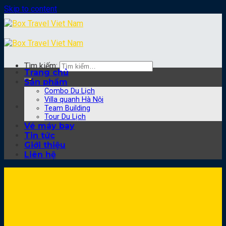
Skip to content
Tìm kiếm:
Trang chủ
Sản phẩm
Combo Du Lịch
Villa quanh Hà Nội
Team Building
Tour Du Lịch
Vé máy bay
Tin tức
Giới thiệu
Liên hệ