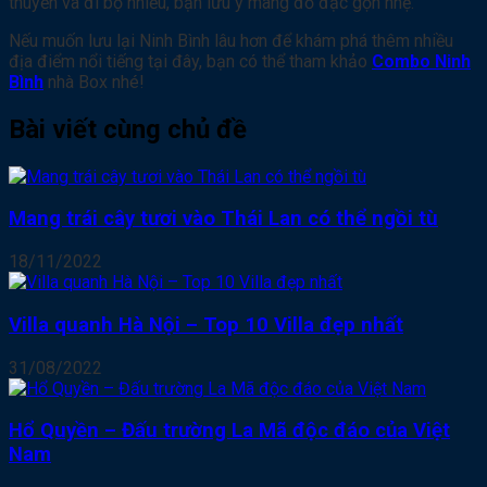
thuyền và đi bộ nhiều, bạn lưu ý mang đồ đạc gọn nhẹ.
Nếu muốn lưu lại Ninh Bình lâu hơn để khám phá thêm nhiều
địa điểm nổi tiếng tại đây, bạn có thể tham khảo
Combo Ninh
Bình
nhà Box nhé!
Bài viết cùng chủ đề
Mang trái cây tươi vào Thái Lan có thể ngồi tù
18/11/2022
Villa quanh Hà Nội – Top 10 Villa đẹp nhất
31/08/2022
Hổ Quyền – Đấu trường La Mã độc đáo của Việt
Nam