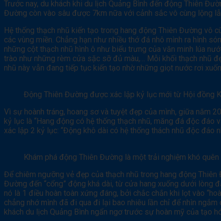
Trước nay, du khách khi du lịch Quảng Bình đến động Thiên Đườn
Đường còn vào sâu được 7km nữa với cảnh sắc vô cùng lộng lẫy,
Hệ thống thạch nhũ kiến tạo trong hang động Thiên Đường vô cù
các vùng miền. Chẳng hạn như nhiều thớ đá nhô mình ra hình són
những cột thạch nhũ hình ô như biểu trưng của văn minh lúa nước
trào như những rèm cửa sặc sỡ đủ màu,… Mỗi khối thạch nhũ đẹp
nhũ này vẫn đang tiếp tục kiến tạo nhờ những giọt nước rơi xuốn
Động Thiên Đường được xác lập kỷ lục mới từ Hội đồng K
Vì sự hoành tráng, hoang sơ và tuyệt đẹp của mình, giữa năm 2
kỷ lục là “Hang động có hệ thống thạch nhũ, măng đá độc đáo v
xác lập 2 kỷ lục: “Động khô dài có hệ thống thách nhũ độc đáo 
Khám phá động Thiên Đường là một trải nghiệm khó quên
Để chiêm ngưỡng vẻ đẹp của thạch nhũ trong hang động Thiên Đ
Đường đến “cổng” động khá dài, từ cửa hang xuống dưới lòng đấ
nó là 1 điều hoàn toàn xứng đáng, bởi chắc chắn khi lọt vào “h
chẳng nhớ mình đã đi qua đi lại bao nhiêu lần chỉ để nhìn ngắm
khách du lịch Quảng Bình ngẩn ngơ trước sự hoàn mỹ của tạo hó