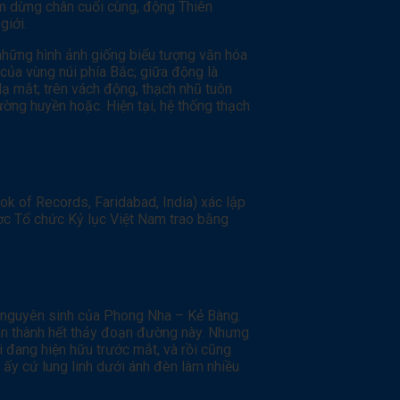
iểm dừng chân cuối cùng, động Thiên
giới.
những hình ảnh giống biểu tượng văn hóa
của vùng núi phía Bắc; giữa động là
lạ mắt; trên vách động, thạch nhũ tuôn
ờng huyền hoặc. Hiện tại, hệ thống thạch
k of Records, Faridabad, India) xác lập
ợc Tổ chức Kỷ lục Việt Nam trao bằng
 nguyên sinh của Phong Nha – Kẻ Bàng.
àn thành hết thảy đoạn đường này. Nhưng
i đang hiện hữu trước mắt, và rồi cũng
ấy cứ lung linh dưới ánh đèn làm nhiều