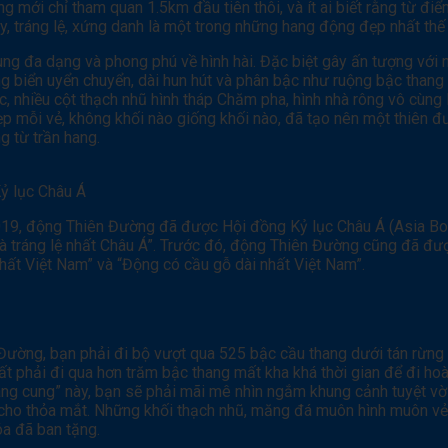
g mới chỉ tham quan 1.5km đầu tiên thôi, và ít ai biết rằng từ đ
 tráng lệ, xứng danh là một trong những hang động đẹp nhất thế 
ng đa dạng và phong phú về hình hài. Đặc biệt gây ấn tượng với 
g biển uyển chuyển, dài hun hút và phân bậc như ruộng bậc thang 
, nhiều cột thạch nhũ hình tháp Chăm pha, hình nhà rông vô cùng 
 mỗi vẻ, không khối nào giống khối nào, đã tạo nên một thiên đư
g từ trần hang.
ỷ lục Châu Á
019, động Thiên Đường đã được Hội đồng Kỷ lục Châu Á (Asia Boo
à tráng lệ nhất Châu Á”. Trước đó, động Thiên Đường cũng đã đư
nhất Việt Nam” và “Động có cầu gỗ dài nhất Việt Nam”.
ường, bạn phải đi bộ vượt qua 525 bậc cầu thang dưới tán rừng
t phải đi qua hơn trăm bậc thang mất kha khá thời gian để đi ho
oàng cung” này, bạn sẽ phải mãi mê nhìn ngắm khung cảnh tuyệt vờ
 cho thỏa mắt. Những khối thạch nhũ, măng đá muôn hình muôn vẻ 
a đã ban tặng.