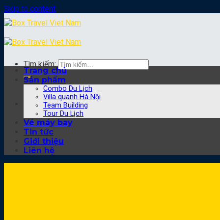
Skip to content
Tìm kiếm:
Trang chủ
Sản phẩm
Combo Du Lịch
Villa quanh Hà Nội
Team Building
Tour Du Lịch
Vé máy bay
Tin tức
Giới thiệu
Liên hệ