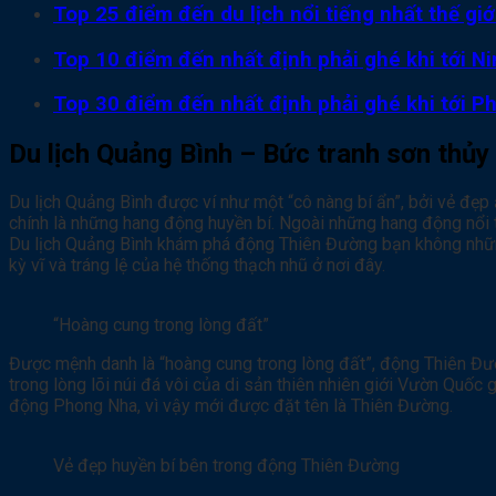
Top 25 điểm đến du lịch nổi tiếng nhất thế gi
Top 10 điểm đến nhất định phải ghé khi tới Ni
Top 30 điểm đến nhất định phải ghé khi tới P
Du lịch Quảng Bình – Bức tranh sơn thủy 
Du lịch Quảng Bình được ví như một “cô nàng bí ẩn”, bởi vẻ đẹp
chính là những hang động huyền bí. Ngoài những hang động nổi
Du lịch Quảng Bình khám phá động Thiên Đường bạn không nhữn
kỳ vĩ và tráng lệ của hệ thống thạch nhũ ở nơi đây.
“Hoàng cung trong lòng đất”
Được mệnh danh là “hoàng cung trong lòng đất”, động Thiên Đườ
trong lòng lõi núi đá vôi của di sản thiên nhiên giới Vườn 
động Phong Nha, vì vậy mới được đặt tên là Thiên Đường.
Vẻ đẹp huyền bí bên trong động Thiên Đường