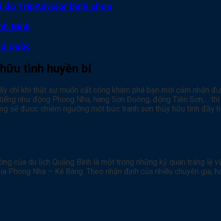
ới do TripAdvisor bình chọn
nh Bình
hú Quốc
hữu tình huyền bí
 ấy chỉ khi thật sự muốn cất công khám phá bạn mới cảm nhận đượ
 tiếng như động Phong Nha, hang Sơn Đoòng, động Tiên Sơn,… th
g sẽ được chiêm ngưỡng một bức tranh sơn thủy hữu tình đầy ho
ng của du lịch Quảng Bình là một trong những kỳ quan tráng lệ v
Quốc gia Phong Nha – Kẻ Bàng. Theo nhận định của nhiều chuyên gia