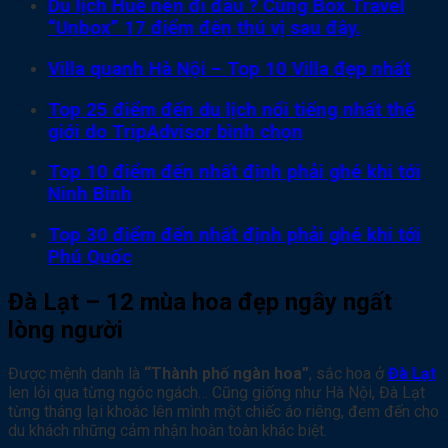
Du lịch Huế nên đi đâu ? Cùng Box Travel
“Unbox” 17 điểm đến thú vị sau đây.
Villa quanh Hà Nội – Top 10 Villa đẹp nhất
Top 25 điểm đến du lịch nổi tiếng nhất thế
giới do TripAdvisor bình chọn
Top 10 điểm đến nhất định phải ghé khi tới
Ninh Bình
Top 30 điểm đến nhất định phải ghé khi tới
Phú Quốc
Đà Lạt – 12 mùa hoa đẹp ngây ngất
lòng người
Được mệnh danh là
“Thành phố ngàn hoa”
, sắc hoa ở
Đà Lạt
len lỏi qua từng ngóc ngách… Cũng giống như Hà Nội, Đà Lạt
từng tháng lại khoác lên mình một chiếc áo riêng, đem đến cho
du khách những cảm nhận hoàn toàn khác biệt.