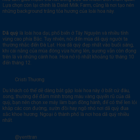
Lựa chọn còn lại chính là Dalat Milk Farm, cũng là nơi tạo nên
những background trắng tỏa hương của loài hoa này.
Dã quỳ
là loài hoa dại, phổ biến ở Tây Nguyên và nhiều tỉnh
vùng cao phía Bắc. Tuy nhiên, nói đến mùa dã quỳ người ta
thường nhắc đến Đà Lạt. Hoa dã quỳ đẹp nhất vào buổi sáng,
khi cái nắng của mùa đông vừa hừng lên, sương vẫn còn đọng
trên lá và những cánh hoa. Hoa nở rộ nhất khoảng từ tháng 10
đến tháng 12.
Cristi Thương
Du khách có thể dễ dàng bắt gặp loài hoa này ở bất cứ đâu,
song, thường để đắm mình trong màu vàng quyến rũ của dã
quỳ, bạn nên chọn xe máy làm bạn đồng hành, để có thể len lỏi
khắp các con đường, sườn đồi hay ngõ nhỏ nơi dã quỳ đua
sắc khoe hương. Ngoại ô thành phố là nơi hoa dã quỳ nhiều
nhất.
@yenttran