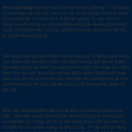
Hoa cải trắng
thường xuất hiện vào khoảng tháng 11 và tháng
12 mỗi năm tại Đà Lạt Loài hoa này được trồng trên một cánh
đồng rộng lớn với mục đích là để lấy giống. Vì vậy nên các
bông hoa khi nở rộ sẽ có hình dáng nhỏ xinh và lung linh trong
nắng. Thời điểm này trời Đà Lạt bớt mưa nên du khách tha hồ
đi ngắm hoa cải trắng.
Nổi tiếng nhất là cánh đồng hoa cải trắng ở Tà Nung cách trung
tâm thành phố khoảng 15km. Nơi này dường như đã trở thành
địa điểm sống ảo dành cho các bạn trẻ đam mê chụp ảnh. Bên
cạnh đó các cặp đôi cũng rất yêu thích và họ đã đến để chụp
ảnh cưới. Để có được bức ảnh lung linh với background là một
vườn hoa rộng lớn chắc sẽ làm bạn có ấn tượng khó quên về
Đà Lạt.
Mùa săn
Cỏ hồng Đà Lạt
sẽ bắt đầu vào những tháng cuối
năm. Vào mỗi sáng sớm nơi đây thường đọng lại những giọt
sương trên cỏ. Cùng với đó là ánh nắng chiếu vào làm cho cỏ
khi nhìn từ xa có màu trắng sương mờ ảo. Vì vậy nên cỏ hồng