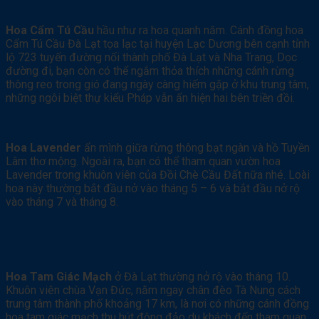
Hoa Cẩm Tú Cầu
hầu như ra hoa quanh năm. Cánh đồng hoa
Cẩm Tú Cầu Đà Lạt tọa lạc tại huyện Lạc Dương bên cạnh tỉnh
lộ 723 tuyến đường nối thành phố Đà Lạt và Nha Trang, Dọc
đường đi, bạn còn có thể ngắm thỏa thích những cánh rừng
thông reo trong gió đang ngày càng hiếm gặp ở khu trung tâm,
những ngôi biệt thự kiểu Pháp vẫn ẩn hiện hai bên triền đồi.
Hoa Lavender
ẩn mình giữa rừng thông bạt ngàn và hồ Tuyền
Lâm thơ mộng. Ngoài ra, bạn có thể tham quan vườn hoa
Lavender trong khuôn viên của Đồi Chè Cầu Đất nữa nhé. Loài
hoa này thường bắt đầu nở vào tháng 5 – 6 và bắt đầu nở rộ
vào tháng 7 và tháng 8.
Hoa Tam Giác Mạch
ở Đà Lạt thường nở rộ vào tháng 10.
Khuôn viên chùa Vạn Đức, nằm ngay chân đèo Tà Nung cách
trung tâm thành phố khoảng 17 km, là nơi có những cánh đồng
hoa tam giác mạch thu hút đông đảo du khách đến tham quan.