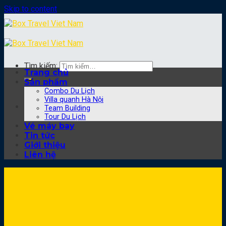
Skip to content
Tìm kiếm:
Trang chủ
Sản phẩm
Combo Du Lịch
Villa quanh Hà Nội
Team Building
Tour Du Lịch
Vé máy bay
Tin tức
Giới thiệu
Liên hệ