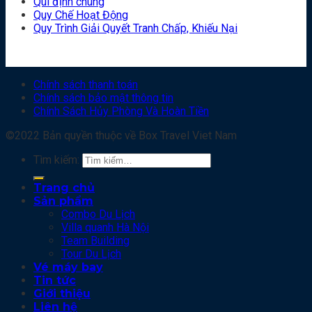
Qui định chung
Quy Chế Hoạt Động
Quy Trình Giải Quyết Tranh Chấp, Khiếu Nại
Chính sách thanh toán
Chính sách bảo mật thông tin
Chính Sách Hủy Phòng Và Hoàn Tiền
©2022 Bản quyền thuộc về Box Travel Viet Nam
Tìm kiếm:
Trang chủ
Sản phẩm
Combo Du Lịch
Villa quanh Hà Nội
Team Building
Tour Du Lịch
Vé máy bay
Tin tức
Giới thiệu
Liên hệ