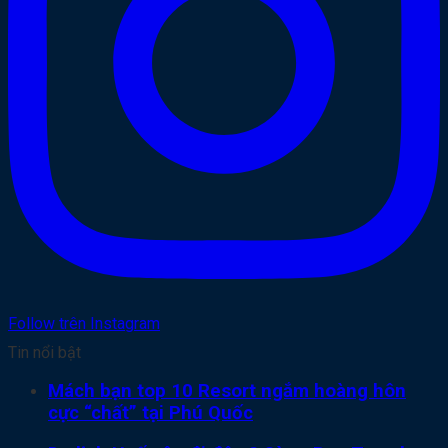
Follow trên Instagram
Tin nổi bật
Mách bạn top 10 Resort ngắm hoàng hôn
cực “chất” tại Phú Quốc