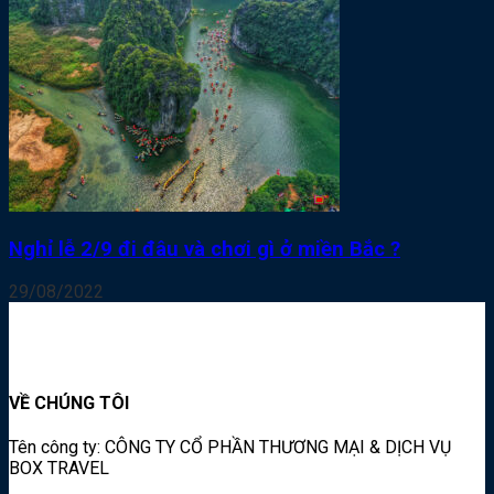
Nghỉ lễ 2/9 đi đâu và chơi gì ở miền Bắc ?
29/08/2022
VỀ CHÚNG TÔI
Tên công ty: CÔNG TY CỔ PHẦN THƯƠNG MẠI & DỊCH VỤ
BOX TRAVEL