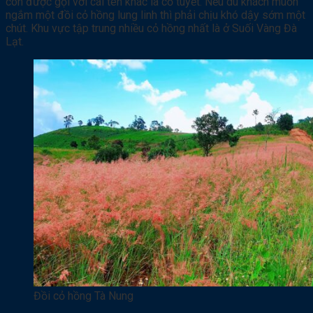
còn được gọi với cái tên khác là cỏ tuyết. Nếu du khách muốn
ngắm một đồi cỏ hồng lung linh thì phải chịu khó dậy sớm một
chút. Khu vực tập trung nhiều cỏ hồng nhất là ở Suối Vàng Đà
Lạt.
Đồi cỏ hồng Tà Nung