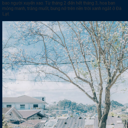
bao người xuyến xao. Từ tháng 2 đến hết tháng 3, hoa ban
mỏng manh, trắng muốt, bung nở trên nền trời xanh ngắt ở Đà
Lạt.