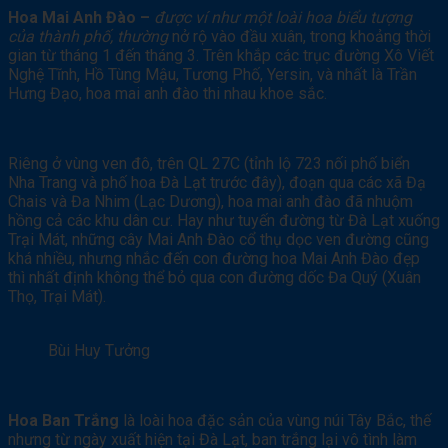
Hoa Mai Anh Đào –
được ví như một loài hoa biểu tượng
của thành phố, thường
nở rộ vào đầu xuân, trong khoảng thời
gian từ tháng 1 đến tháng 3. Trên khắp các trục đường Xô Viết
Nghệ Tĩnh, Hồ Tùng Mậu, Tương Phố, Yersin, và nhất là Trần
Hưng Đạo, hoa mai anh đào thi nhau khoe sắc.
Riêng ở vùng ven đô, trên QL 27C (tỉnh lộ 723 nối phố biển
Nha Trang và phố hoa Đà Lạt trước đây), đoạn qua các xã Đạ
Chais và Đa Nhim (Lạc Dương), hoa mai anh đào đã nhuộm
hồng cả các khu dân cư. Hay như tuyến đường từ Đà Lạt xuống
Trại Mát, những cây Mai Anh Đào cổ thụ dọc ven đường cũng
khá nhiều, nhưng nhắc đến con đường hoa Mai Anh Đào đẹp
thì nhất định không thể bỏ qua con đường dốc Đa Quý (Xuân
Thọ, Trại Mát).
Bùi Huy Tưởng
Hoa Ban Trắng
là loài hoa đặc sản của vùng núi Tây Bắc, thế
nhưng từ ngày xuất hiện tại Đà Lạt, ban trắng lại vô tình làm