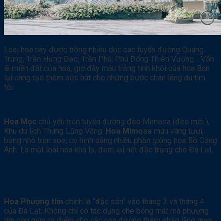
Loài hoa này được trồng nhiều dọc các tuyến đường Quang
Trung, Trần Hưng Đạo, Trần Phú, Phù Đổng Thiên Vương… Vốn
là miền đất của hoa, giờ đây màu trắng tinh khôi của hoa Ban
lại càng tạo thêm sức hút cho những bước chân lãng du tìm
tới.
Hoa Mọc
chủ yếu trên tuyến đường đèo Mimosa (đèo mới ),
Khu du lịch Thung Lũng Vàng.
Hoa Mimosa
màu vàng tươi,
bông nhỏ tròn xoe, có hình dáng nhiều phần giống hoa Bồ Công
Anh. Là một loài hoa khá lạ, đem lại nét đặc trưng cho Đà Lạt.
Hoa Phượng tím
chính là “đặc sản” vào tháng 3 và tháng 4
của Đà Lạt. Không chỉ có tác dụng che bóng mát mà phượng
tím còn giúp tô điểm cho các con đường thêm phần lãng mạn.