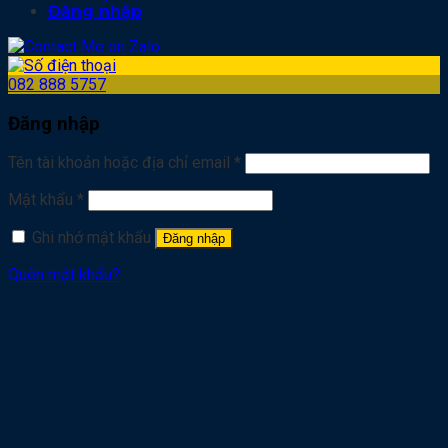
Đăng nhập
082 888 5757
Đăng nhập
Tên tài khoản hoặc địa chỉ email
*
Mật khẩu
*
Ghi nhớ mật khẩu
Đăng nhập
Quên mật khẩu?