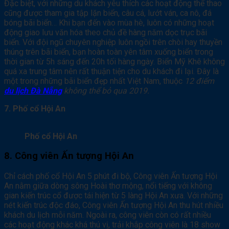
Đặc biệt, với những du khách yêu thích các hoạt động thể thao
cũng được tham gia tập lặn biển, câu cá, lướt ván, ca nô, đá
bóng bãi biển… Khi bạn đến vào mùa hè, luôn có những hoạt
động giao lưu văn hóa theo chủ đề hàng năm dọc trục bãi
biển. Với đội ngũ chuyên nghiệp luôn ngồi trên chòi hay thuyền
thúng trên bãi biển, bạn hoàn toàn yên tâm xuống biển trong
thời gian từ 5h sáng đến 20h tối hàng ngày. Biển Mỹ Khê không
quá xa trung tâm nên rất thuận tiện cho du khách đi lại. Đây là
một trong những bãi biển đẹp nhất Việt Nam, thuộc
12 điểm
du lịch Đà Nẵng
không thể bỏ qua 2019.
7. Phố cổ Hội An
Phố cổ Hội An
8. Công viên Ấn tượng Hội An
Chỉ cách phố cổ Hội An 5 phút đi bộ, Công viên Ấn tượng Hội
An nằm giữa dòng sông Hoài thơ mộng, nổi tiếng với không
gian kiến trúc cổ được tái hiện từ 5 làng Hội An xưa. Với những
nét kiến trúc độc đáo, Công viên Ấn tượng Hội An thu hút nhiều
khách du lịch mỗi năm. Ngoài ra, công viên còn có rất nhiều
các hoạt động khác khá thú vị, trải khắp công viên là 18 show