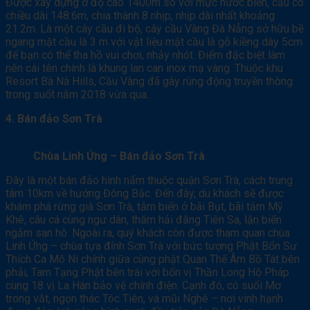
Được xây dựng ở độ cao 1400m so với mực nước biển, cầu có
chiều dài 148.6m, chia thành 8 nhịp, nhịp dài nhất khoảng
21.2m. Là một cây cầu đi bộ, cây cầu Vàng Đà Nẵng sở hữu bề
ngang mặt cầu là 3 m với vật liệu mặt cầu là gỗ kiềng dày 5cm
để bạn có thể tha hồ vui chơi, nhảy nhót. Điểm đặc biệt làm
nên cái tên chính là khung lan can inox mạ vàng. Thuộc khu
Resort Bà Nà Hills, Cầu Vàng đã gây rúng động truyền thông
trong suốt năm 2018 vừa qua.
4. Bán đảo Sơn Trà
Chùa Linh Ứng – Bán đảo Sơn Trà
Đây là một bán đảo hình nấm thuộc quận Sơn Trà, cách trung
tâm 10km về hướng Đông Bắc. Đến đây, du khách sẽ được
khám phá rừng già Sơn Trà, tắm biển ở bãi Bụt, bãi tắm Mỹ
Khê, câu cá cùng ngư dân, thăm hải đăng Tiên Sa, lặn biển
ngắm san hô. Ngoài ra, quý khách còn được tham quan chùa
Linh Ứng – chùa tựa đỉnh Sơn Trà với bức tượng Phật Bổn Sư
Thích Ca Mô Ni chính giữa cùng phật Quan Thế Âm Bồ Tát bên
phải, Tam Tạng Phật bên trái với bốn vị Thần Long Hộ Pháp
cùng 18 vị La Hán bảo vệ chính điện. Cạnh đó, có suối Mơ
trong vắt, ngọn thác Tóc Tiên, và mũi Nghê – nơi vinh hạnh