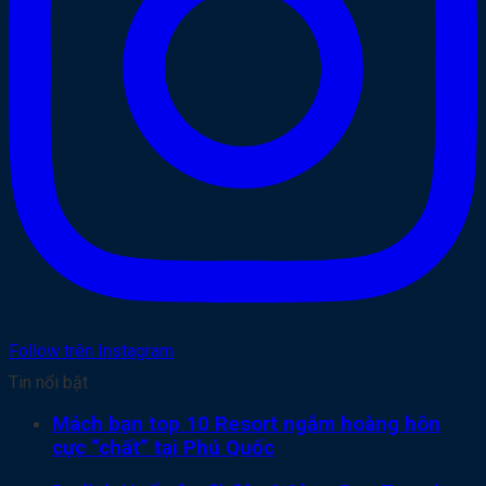
Follow trên Instagram
Tin nổi bật
Mách bạn top 10 Resort ngắm hoàng hôn
cực “chất” tại Phú Quốc