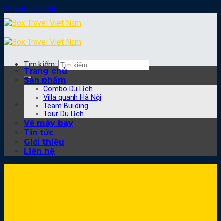
Skip to content
Tìm kiếm:
Trang chủ
Sản phẩm
Combo Du Lịch
Villa quanh Hà Nội
Team Building
Tour Du Lịch
Vé máy bay
Tin tức
Giới thiệu
Liên hệ