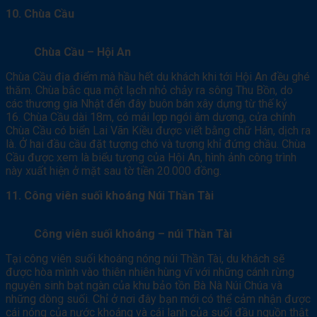
10. Chùa Cầu
Chùa Cầu – Hội An
Chùa Cầu địa điểm mà hầu hết du khách khi tới Hội An đều ghé
thăm. Chùa bắc qua một lạch nhỏ chảy ra sông Thu Bồn, do
các thương gia Nhật đến đây buôn bán xây dựng từ thế kỷ
16. Chùa Cầu dài 18m, có mái lợp ngói âm dương, cửa chính
Chùa Cầu có biển Lai Vãn Kiều được viết bằng chữ Hán, dịch ra
là. Ở hai đầu cầu đặt tượng chó và tượng khỉ đứng chầu. Chùa
Cầu được xem là biểu tượng của Hội An, hình ảnh công trình
này xuất hiện ở mặt sau tờ tiền 20.000 đồng.
11. Công viên suối khoáng Núi Thần Tài
Công viên suối khoáng – núi Thần Tài
Tại công viên suối khoáng nóng núi Thần Tài, du khách sẽ
được hòa mình vào thiên nhiên hùng vĩ với những cánh rừng
nguyên sinh bạt ngàn của khu bảo tồn Bà Nà Núi Chúa và
những dòng suối. Chỉ ở nơi đây bạn mới có thể cảm nhận được
cái nóng của nước khoáng và cái lạnh của suối đầu nguồn thật