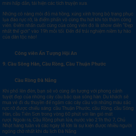
mini hấp dẫn, tái hiện các tích truyện xưa.
Những cô nàng môi đỏ má hồng, xúng xính trong bộ trang phục
lụa đào rực rỡ, là điểm phấn vô cùng thu hút khi tới thăm công
viên. Điểm nhấn cuối cùng của công viên đó là show diễn “Đẹp
nhất thế giới” vào 19h mỗi tối. Đến để trải nghiệm niềm tự hào
của dân tộc nào!
Công viên Ấn Tượng Hội An
9. Cầu Sông Hàn, Cầu Rồng, Cầu Thuận Phước
Cầu Rồng Đà Nẵng
Khi phố lên đèn, bạn sẽ vô cùng ấn tượng với phong cảnh
tuyệt đẹp của những cây cầu bắc qua sông hàn. Du khách sẽ
mua vé đi du thuyền để ngắm các cây cầu với những màu sắc
rực rỡ được chiếu sáng: cầu Thuận Phước, cầu Rồng, cầu Sông
Hàn, cầu Tiên Sơn trong vòng 60 phút với làn gió mát
rượi. Ngoài ra, Cầu Rồng phun lửa, nước vào 21h thứ 7, Chủ
Nhật hàng tuần và các ngày lễ lớn là sự kiện được nhiều người
ngóng chờ nhất khi du lịch Đà Nẵng.