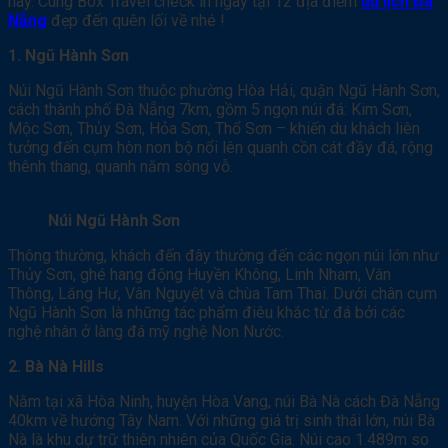
này. Cùng Box Travel check in ngay tại 12 địa điểm
du lịch Đà
Nẵng
đẹp đến quên lối về nhé !
1. Ngũ Hành Sơn
Núi Ngũ Hành Sơn thuộc phường Hòa Hải, quận Ngũ Hành Sơn,
cách thành phố Đà Nẵng 7km, gồm 5 ngọn núi đá: Kim Sơn,
Mộc Sơn, Thủy Sơn, Hỏa Sơn, Thổ Sơn – khiến du khách liên
tưởng đến cụm hòn non bộ nổi lên quanh cồn cát đầy đá, rộng
thênh thang, quanh năm sóng vỗ.
Núi Ngũ Hành Sơn
Thông thường, khách đến đây thường đến các ngọn núi lớn như
Thủy Sơn, ghé hang động Huyền Không, Linh Nham, Vân
Thông, Lăng Hư, Vân Nguyệt và chùa Tam Thai. Dưới chân cụm
Ngũ Hành Sơn là những tác phẩm điêu khắc từ đá bởi các
nghệ nhân ở làng đá mỹ nghệ Non Nước.
2. Bà Nà Hills
Nằm tại xã Hòa Ninh, huyện Hòa Vang, núi Bà Nà cách Đà Nẵng
40km về hướng Tây Nam. Với những giá trị sinh thái lớn, núi Bà
Nà là khu dự trữ thiên nhiên của Quốc Gia. Núi cao 1.489m so