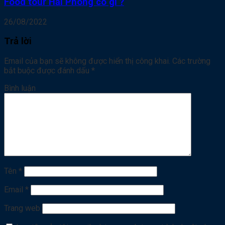
Food tour Hải Phòng có gì ?
26/08/2022
Trả lời
Email của bạn sẽ không được hiển thị công khai.
Các trường
bắt buộc được đánh dấu
*
Bình luận
Tên
*
Email
*
Trang web