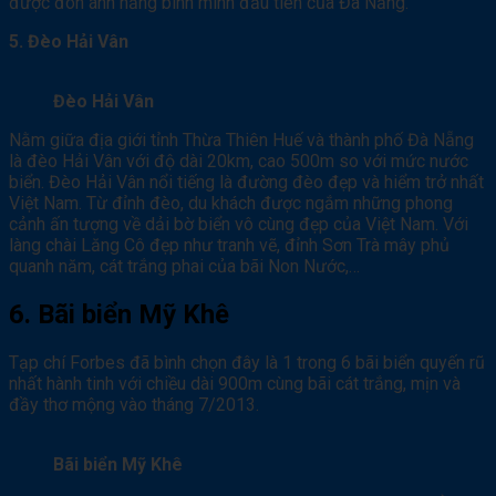
được đón ánh nắng bình minh đầu tiên của Đà Nẵng.
5. Đèo Hải Vân
Đèo Hải Vân
Nằm giữa địa giới tỉnh Thừa Thiên Huế và thành phố Đà Nẵng
là đèo Hải Vân với độ dài 20km, cao 500m so với mức nước
biển. Đèo Hải Vân nổi tiếng là đường đèo đẹp và hiểm trở nhất
Việt Nam. Từ đỉnh đèo, du khách được ngắm những phong
cảnh ấn tượng về dải bờ biển vô cùng đẹp của Việt Nam. Với
làng chài Lăng Cô đẹp như tranh vẽ, đỉnh Sơn Trà mây phủ
quanh năm, cát trắng phai của bãi Non Nước,…
6. Bãi biển Mỹ Khê
Tạp chí Forbes đã bình chọn đây là 1 trong 6 bãi biển quyến rũ
nhất hành tinh với chiều dài 900m cùng bãi cát trắng, mịn và
đầy thơ mộng vào tháng 7/2013.
Bãi biển Mỹ Khê