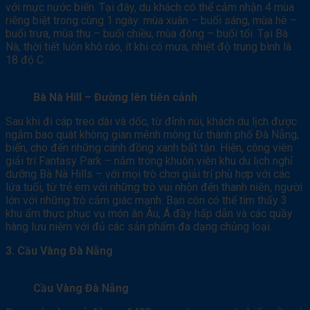
với mực nước biển. Tại đây, du khách có thể cảm nhận 4 mùa
riêng biệt trong cùng 1 ngày: mùa xuân – buổi sáng, mùa hè –
buổi trưa, mùa thu – buổi chiều, mùa đông – buổi tối. Tại Bà
Nà, thời tiết luôn khô ráo, ít khi có mưa, nhiệt độ trung bình là
18 độ C.
Bà Nà Hill – Đường lên tiên cảnh
Sau khi đi cáp treo dài và dốc, từ đỉnh núi, khách du lịch được
ngắm bao quát không gian mênh mông từ thành phố Đà Nẵng,
biển, cho đến những cánh đồng xanh bất tận. Hiện, công viên
giải trí Fantasy Park – nằm trong khuôn viên khu du lịch nghỉ
dưỡng Bà Nà Hills – với mọi trò chơi giải trí phù hợp với các
lứa tuổi, từ trẻ em với những trò vui nhộn đến thanh niên, người
lớn với những trò cảm giác mạnh. Bạn còn có thể tìm thấy 3
khu ẩm thực phục vụ món ăn Âu, Á đầy hấp dẫn và các quầy
hàng lưu niệm với đủ các sản phẩm đa dạng chủng loại.
3. Cầu Vàng Đà Nẵng
Cầu Vàng Đà Nẵng