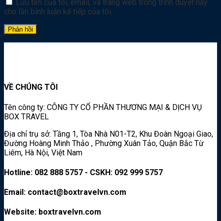
Lưu tên của tôi, email, và trang web trong trình duyệt này
cho lần bình luận kế tiếp của tôi.
VỀ CHÚNG TÔI
Tên công ty: CÔNG TY CỔ PHẦN THƯƠNG MẠI & DỊCH VỤ
BOX TRAVEL
Địa chỉ trụ sở: Tầng 1, Tòa Nhà N01-T2, Khu Đoàn Ngoại Giao,
Đường Hoàng Minh Thảo , Phường Xuân Tảo, Quận Bắc Từ
Liêm, Hà Nội, Việt Nam
Hotline: 082 888 5757 - CSKH: 092 999 5757
Email: contact@boxtravelvn.com
Website: boxtravelvn.com