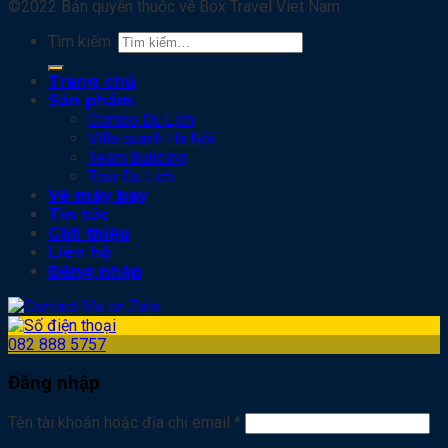
©2022 Bản quyền thuộc về Box Travel Viet Nam
Tìm kiếm:
Trang chủ
Sản phẩm
Combo Du Lịch
Villa quanh Hà Nội
Team Building
Tour Du Lịch
Vé máy bay
Tin tức
Giới thiệu
Liên hệ
Đăng nhập
082 888 5757
Đăng nhập
Tên tài khoản hoặc địa chỉ email
*