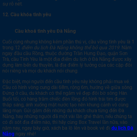
sự rõ nét.
12. Cầu khóa tình yêu
Cầu khoá tình yêu Đà Nẵng
Cuối cùng nhưng không kém phần thú vị, cầu vồng tình yêu là 1
trong 12
điểm du lịch Đà Nẵng không thể bỏ qua 2019
. Nằm
ngay đầu cầu Rồng, thuộc đường Trần Hưng Đạo, quận Sơn
Trà, cầu Tình Yêu là một địa điểm du lịch ở Đà Nẵng được xây
dựng làm bến du thuyền, là địa điểm lý tưởng của các cặp đôi
nói riêng và mọi du khách nói chung.
Đặc biệt, mọi người đến cầu tình yêu này không phải mua vé.
Cầu có hình vòng cung dài 68m, rộng 6m, hướng về giữa sông.
Đứng ở cầu, du khách có thể ngắm vẻ đẹp đôi bờ sông Hàn.
Buổi tối, có hàng trăm chiếc đèn lồng đỏ hình trái tim được
thắp sáng, ánh xuống mặt nước tạo nên khung cảnh vô cùng
lãng mạn. Gửi gắm đến những du khách chưa từng đến Đà
Nẵng, hay những người đã một vài lần ghé thăm, nếu chúng ta
có đi sót địa điểm nào, thì hãy cùng Box Travel lần nữa, vào
năm nay, ngay bây giờ, xách ba lô lên và book vé đi
du lịch Đà
Nẵng
ngay nhé!