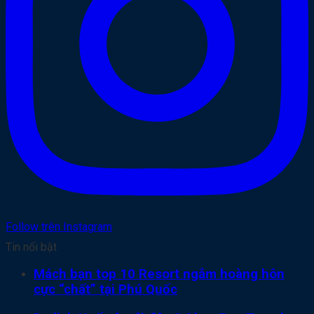
Follow trên Instagram
Tin nổi bật
Mách bạn top 10 Resort ngắm hoàng hôn
cực “chất” tại Phú Quốc