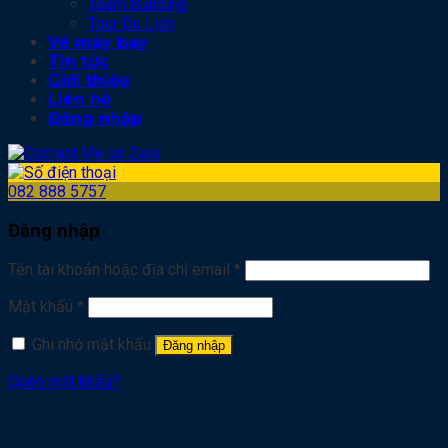
Team Building
Tour Du Lịch
Vé máy bay
Tin tức
Giới thiệu
Liên hệ
Đăng nhập
082 888 5757
Đăng nhập
Tên tài khoản hoặc địa chỉ email
*
Mật khẩu
*
Ghi nhớ mật khẩu
Đăng nhập
Quên mật khẩu?