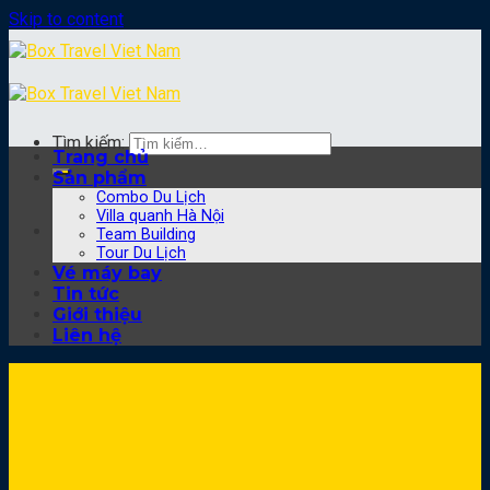
Skip to content
Tìm kiếm:
Trang chủ
Sản phẩm
Combo Du Lịch
Villa quanh Hà Nội
Team Building
Tour Du Lịch
Vé máy bay
Tin tức
Giới thiệu
Liên hệ