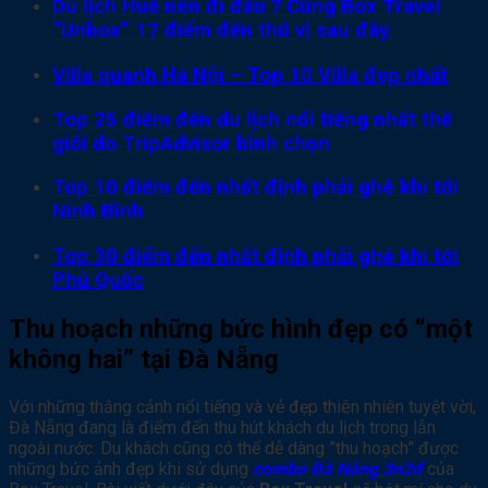
Du lịch Huế nên đi đâu ? Cùng Box Travel
“Unbox” 17 điểm đến thú vị sau đây.
Villa quanh Hà Nội – Top 10 Villa đẹp nhất
Top 25 điểm đến du lịch nổi tiếng nhất thế
giới do TripAdvisor bình chọn
Top 10 điểm đến nhất định phải ghé khi tới
Ninh Bình
Top 30 điểm đến nhất định phải ghé khi tới
Phú Quốc
Thu hoạch những bức hình đẹp có “một
không hai” tại Đà Nẵng
Với những thắng cảnh nổi tiếng và vẻ đẹp thiên nhiên tuyệt vời,
Đà Nẵng đang là điểm đến thu hút khách du lịch trong lẫn
ngoài nước. Du khách cũng có thể dễ dàng ”thu hoạch” được
những bức ảnh đẹp khi sử dụng
combo Đà Nẵng 3n2đ
của