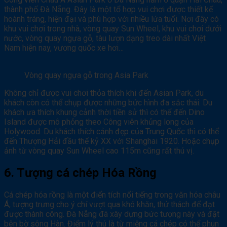
thành phố Đà Nẵng. Đây là một tổ hợp vui chơi được thiết kế
hoành tráng, hiện đại và phù hợp với nhiều lứa tuổi. Nơi đây có
khu vui chơi trong nhà, vòng quay Sun Wheel, khu vui chơi dưới
nước, vòng quay ngựa gỗ, tàu lượn dạng treo dài nhất Việt
Nam hiện nay, vương quốc xe hơi…
Vòng quay ngựa gỗ trong Asia Park
Không chỉ được vui chơi thỏa thích khi đến Asian Park, du
khách còn có thể chụp được những bức hình đa sắc thái. Du
khách ưa thích khung cảnh thời tiền sử thì có thể đến Dino
Island được mô phỏng theo Công viên khủng long của
Holywood. Du khách thích cảnh đẹp của Trung Quốc thì có thể
đến Thượng Hải đầu thế kỷ XX với Shanghai 1920. Hoặc chụp
ảnh từ vòng quay Sun Wheel cao 115m cũng rất thú vị.
6. Tượng cá chép Hóa Rồng
Cá chép hóa rồng là một điển tích nổi tiếng trong văn hóa châu
Á, tượng trưng cho ý chí vượt qua khó khăn, thử thách để đạt
được thành công. Đà Nẵng đã xây dựng bức tượng này và đặt
bên bờ sông Hàn. Điểm lý thú là từ miệng cá chép có thể phun