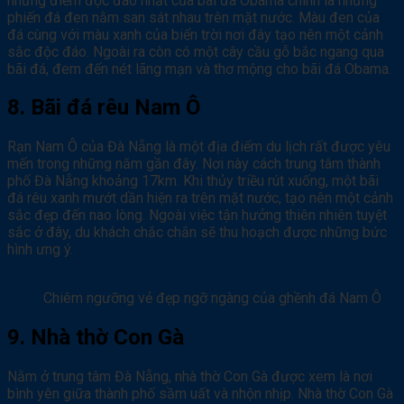
nhưng điểm độc đáo nhất của bãi đá Obama chính là những
phiến đá đen nằm san sát nhau trên mặt nước. Màu đen của
đá cùng với màu xanh của biển trời nơi đây tạo nên một cảnh
sắc độc đáo. Ngoài ra còn có một cây cầu gỗ bắc ngang qua
bãi đá, đem đến nét lãng mạn và thơ mộng cho bãi đá Obama.
8. Bãi đá rêu Nam Ô
Rạn Nam Ô của Đà Nẵng là một địa điểm du lịch rất được yêu
mến trong những năm gần đây. Nơi này cách trung tâm thành
phố Đà Nẵng khoảng 17km. Khi thủy triều rút xuống, một bãi
đá rêu xanh mướt dần hiện ra trên mặt nước, tạo nên một cảnh
sắc đẹp đến nao lòng. Ngoài việc tận hưởng thiên nhiên tuyệt
sắc ở đây, du khách chắc chắn sẽ thu hoạch được những bức
hình ưng ý.
Chiêm ngưỡng vẻ đẹp ngỡ ngàng của ghềnh đá Nam Ô
9. Nhà thờ Con Gà
Nằm ở trung tâm Đà Nẵng, nhà thờ Con Gà được xem là nơi
bình yên giữa thành phố sầm uất và nhộn nhịp. Nhà thờ Con Gà