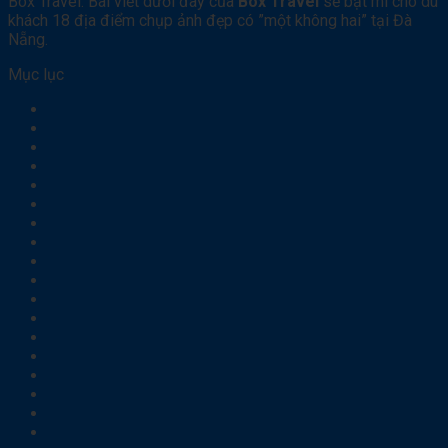
Box Travel. Bài viết dưới đây của
Box Travel
sẽ bật mí cho du
khách 18 địa điểm chụp ảnh đẹp có ”một không hai” tại Đà
Nẵng.
Mục lục