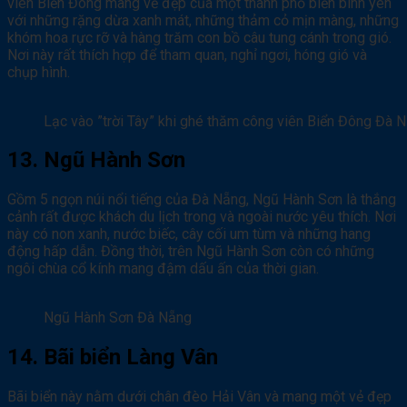
viên Biển Đông mang vẻ đẹp của một thành phố biển bình yên
với những rặng dừa xanh mát, những thảm cỏ mịn màng, những
khóm hoa rực rỡ và hàng trăm con bồ câu tung cánh trong gió.
Nơi này rất thích hợp để tham quan, nghỉ ngơi, hóng gió và
chụp hình.
Lạc vào ”trời Tây” khi ghé thăm công viên Biển Đông Đà 
13. Ngũ Hành Sơn
Gồm 5 ngọn núi nổi tiếng của Đà Nẵng, Ngũ Hành Sơn là thắng
cảnh rất được khách du lịch trong và ngoài nước yêu thích. Nơi
này có non xanh, nước biếc, cây cối um tùm và những hang
động hấp dẫn. Đồng thời, trên Ngũ Hành Sơn còn có những
ngôi chùa cổ kính mang đậm dấu ấn của thời gian.
Ngũ Hành Sơn Đà Nẵng
14. Bãi biển Làng Vân
Bãi biển này nằm dưới chân đèo Hải Vân và mang một vẻ đẹp