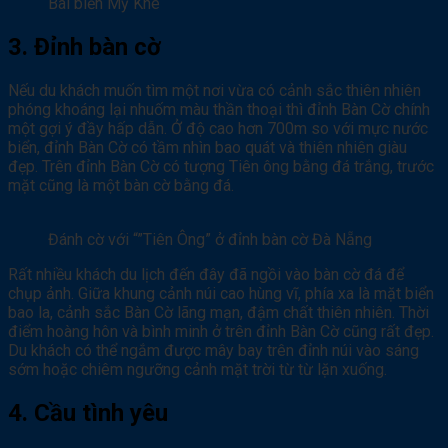
Bãi biển Mỹ Khê
3. Đỉnh bàn cờ
Nếu du khách muốn tìm một nơi vừa có cảnh sắc thiên nhiên
phóng khoáng lại nhuốm màu thần thoại thì đỉnh Bàn Cờ chính
một gợi ý đầy hấp dẫn. Ở độ cao hơn 700m so với mực nước
biển, đỉnh Bàn Cờ có tầm nhìn bao quát và thiên nhiên giàu
đẹp. Trên đỉnh Bàn Cờ có tượng Tiên ông bằng đá trắng, trước
mặt cũng là một bàn cờ bằng đá.
Đánh cờ với “”Tiên Ông” ở đỉnh bàn cờ Đà Nẵng
Rất nhiều khách du lịch đến đây đã ngồi vào bàn cờ đá để
chụp ảnh. Giữa khung cảnh núi cao hùng vĩ, phía xa là mặt biển
bao la, cảnh sắc Bàn Cờ lãng mạn, đậm chất thiên nhiên. Thời
điểm hoàng hôn và bình minh ở trên đỉnh Bàn Cờ cũng rất đẹp.
Du khách có thể ngắm được mây bay trên đỉnh núi vào sáng
sớm hoặc chiêm ngưỡng cảnh mặt trời từ từ lặn xuống.
4. Cầu tình yêu