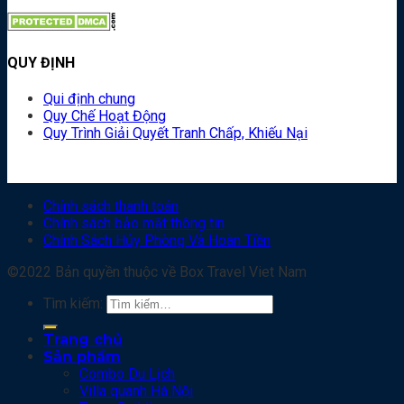
QUY ĐỊNH
Qui định chung
Quy Chế Hoạt Động
Quy Trình Giải Quyết Tranh Chấp, Khiếu Nại
Chính sách thanh toán
Chính sách bảo mật thông tin
Chính Sách Hủy Phòng Và Hoàn Tiền
©2022 Bản quyền thuộc về Box Travel Viet Nam
Tìm kiếm:
Trang chủ
Sản phẩm
Combo Du Lịch
Villa quanh Hà Nội