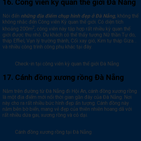
16. Công viên kỳ quan thế giới Đà Nẵng
Nói đến
những địa điểm chụp hình đẹp ở Đà Nẵng,
không thể
không nhắc đến Công viên Kỳ quan thế giới. Có diện tích
2
khoảng 200m
, công viên này tập hợp rất nhiều kỳ quan thế
giới được thu nhỏ. Du khách có thể thấy tượng Nữ thần Tự do,
tháp Effiel, Vạn lý trường thành, Cối xay gió, Kim tự tháp Giza…
và nhiều công trình công phu khác tại đây.
Check-in tại công viên kỳ quan thế giới Đà Nẵng
17. Cánh đồng xương rồng Đà Nẵng
Nằm trên đường từ Đà Nẵng đi Hội An, cánh đồng xương rồng
là một địa điểm mới nổi thời gian gần đây của Đà Nẵng. Nơi
này cho ra rất nhiều bức hình đẹp ấn tượng. Cánh đồng này
nằm bên bờ biển, mang vẻ đẹp của thiên nhiên hoang dã với
rất nhiều dứa gai, xương rồng và cỏ dại.
Cánh đồng xương rồng tại Đà Nẵng