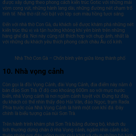
được xây dựng theo phong cách kiến trúc Gotic với những mái
vòm cong vút, những hành lang dài, những đường nét chạm trổ
tinh tế. Nhà thờ rất nổi bật với lớp sơn màu hồng tươi sáng.
Đến với nhà thờ Con Gà, du khách sẽ được khám phá những nét
kiến trúc thú vị và tận hưởng không khí yên bình trên những
hàng ghế đá. Nơi này cũng rất thích hợp với chụp ảnh, nhất là
với những du khách yêu thích phong cách châu Âu cổ kính.
Nhà Thờ Con Gà – Chốn bình yên giữa lòng thành phố
10. Nhà vọng cảnh
Còn gọi là đồi Vọng Cảnh, đài Vọng Cảnh, địa điểm này nằm ở
bán đảo Sơn Trà. Ở độ cao khoảng 600m so với mực nước
biển, nhà Vọng cảnh là nơi ngắm cảnh tuyệt vời. Đứng từ đây,
du khách có thể nhìn thấy đèo Hải Vân, đảo Ngọc, trạm Rada.
Phía trước của Nhà Vọng Cảnh là hình một con khỉ đá. Đây
chính là biểu tượng của núi Sơn Trà.
Trên hành trình khám phá Sơn Trà bằng đường bộ, khách du
lịch thường dừng chân ở nhà Vọng cảnh, ngắm nhìn cảnh sắc
thiên nhiên nơi đây, uống nước giải khát và chụp những bô hình