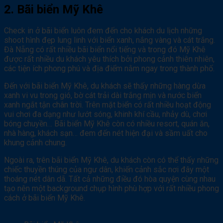
2. Bãi biển Mỹ Khê
Check in ở bãi biển luôn đem đến cho khách du lịch những
shoot hình đẹp lung linh với biển xanh, nắng vàng và cát trắng.
Đà Nẵng có rất nhiều bãi biển nổi tiếng và trong đó Mỹ Khê
được rất nhiều du khách yêu thích bởi phong cảnh thiên nhiên,
các tiện ích phong phú và địa điểm nằm ngay trong thành phố.
Đến với bãi biển Mỹ Khê, du khách sẽ thấy những hàng dừa
xanh vi vu trong gió, bờ cát trải dài trắng mịn và nước biển
xanh ngắt tận chân trời. Trên mặt biển có rất nhiều hoạt động
vui chơi đa dạng như lướt sóng, khinh khí cầu, nhảy dù, chơi
bóng chuyền… Bãi biển Mỹ Khê còn có nhiều resort, quán ăn,
nhà hàng, khách sạn… đem đến nét hiện đại và sầm uất cho
khung cảnh chung.
Ngoài ra, trên bãi biển Mỹ Khê, du khách còn có thể thấy những
chiếc thuyền thúng của ngư dân, khiến cảnh sắc nơi đây một
thoáng nét dân dã. Tất cả những điều đó hòa quyện cùng nhau
tạo nên một background chụp hình phù hợp với rất nhiều phong
cách ở bãi biển Mỹ Khê.