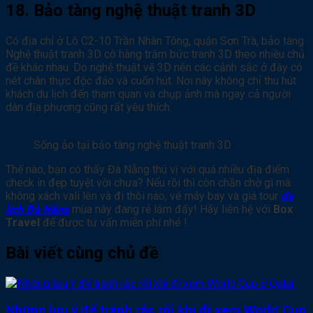
18. Bảo tàng nghệ thuật tranh 3D
Có địa chỉ ở Lô C2-10 Trần Nhân Tông, quận Sơn Trà, bảo tàng
Nghệ thuật tranh 3D có hàng trăm bức tranh 3D theo nhiều chủ
đề khác nhau. Do nghệ thuật vẽ 3D nên các cảnh sắc ở đây có
nét chân thực độc đáo và cuốn hút. Nơi này không chỉ thu hút
khách du lịch đến tham quan và chụp ảnh mà ngay cả người
dân địa phương cũng rất yêu thích.
Sống ảo tại bảo tàng nghệ thuật tranh 3D
Thế nào, bạn có thấy Đà Nẵng thú vị với quá nhiều địa điểm
check in đẹp tuyệt vời chưa? Nếu rồi thì còn chần chờ gì mà
không xách vali lên và đi thôi nào, vé máy bay và giá tour
du
lịch Đà Nẵng
mùa này đang rẻ lắm đấy! Hãy liên hệ với
Box
Travel
để được tư vấn miễn phí nhé !
Bài viết cùng chủ đề
Những lưu ý để tránh rắc rối khi đi xem World Cup