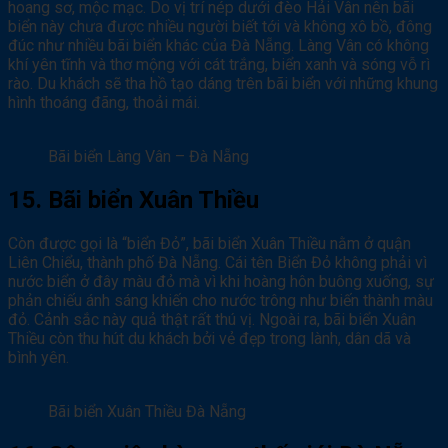
hoang sơ, mộc mạc. Do vị trí nép dưới đèo Hải Vân nên bãi
biển này chưa được nhiều người biết tới và không xô bồ, đông
đúc như nhiều bãi biển khác của Đà Nẵng. Làng Vân có không
khí yên tĩnh và thơ mộng với cát trắng, biển xanh và sóng vỗ rì
rào. Du khách sẽ tha hồ tạo dáng trên bãi biển với những khung
hình thoáng đãng, thoải mái.
Bãi biển Làng Vân – Đà Nẵng
15. Bãi biển Xuân Thiều
Còn được gọi là “biển Đỏ”, bãi biển Xuân Thiều nằm ở quận
Liên Chiểu, thành phố Đà Nẵng. Cái tên Biển Đỏ không phải vì
nước biển ở đây màu đỏ mà vì khi hoàng hôn buông xuống, sự
phản chiếu ánh sáng khiến cho nước trông như biến thành màu
đỏ. Cảnh sắc này quả thật rất thú vị. Ngoài ra, bãi biển Xuân
Thiều còn thu hút du khách bởi vẻ đẹp trong lành, dân dã và
bình yên.
Bãi biển Xuân Thiều Đà Nẵng