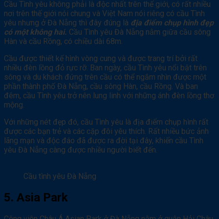
Cầu Tình yêu không phải là độc nhất trên thế giới, có rất nhiều
nơi trên thế giới nói chung và Việt Nam nói riêng có cầu Tình
yêu nhưng ở Đà Nẵng thì đây đúng là
địa điểm chụp hình đẹp
có một không hai.
Cầu Tình yêu Đà Nẵng nằm giữa cầu sông
Hàn và cầu Rồng, có chiều dài 68m.
Cầu được thiết kế hình vòng cung và được trang trí bởi rất
nhiều đèn lồng đỏ rực rỡ. Ban ngày, cầu Tình yêu nổi bật trên
sông và du khách đứng trên cầu có thể ngắm nhìn được một
phần thành phố Đà Nẵng, cầu sông Hàn, cầu Rồng. Và ban
đêm, cầu Tình yêu trở nên lung linh với những ánh đèn lồng thơ
mộng.
Với những nét đẹp đó, cầu Tình yêu là địa điểm chụp hình rất
được các bạn trẻ và các cặp đôi yêu thích. Rất nhiều bức ảnh
lãng mạn và độc đáo đã được ra đời tại đây, khiến cầu Tình
yêu Đà Nẵng càng được nhiều người biết đến.
Cầu tình yêu Đà Nẵng
5. Asia Park
Công viên Châu Á Asian Park ở Đà Nẵng nằm ở quận Hải Châu,