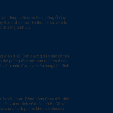
m vào dòng suối dưới thung lũng Ô Quy
y thác rất ít nước. Đi thêm 3 km nữa từ
o đi sang Bình Lư.
ùng điệp điệp. Con đường đèo này có tên
 có thể phóng tầm mắt bao quát cả thung
mới cảm nhận được vẻ kiêu hùng của đỉnh
ều huyền thoại. Dòng sông Chảy đến đây
 liền với sự tích về miếu thờ Ba Cô xã
úc cho sắc đẹp, sức khỏe và phú quý.