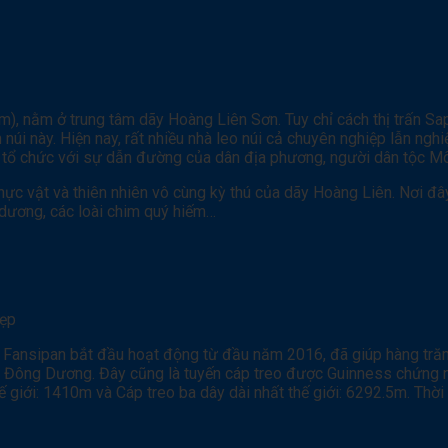
), nằm ở trung tâm dãy Hoàng Liên Sơn. Tuy chỉ cách thị trấn Sa
núi này. Hiện nay, rất nhiều nhà leo núi cả chuyên nghiệp lẫn ng
tự tổ chức với sự dẫn đường của dân địa phương, người dân tộc Mô
ực vật và thiên nhiên vô cùng kỳ thú của dãy Hoàng Liên. Nơi đây
n dương, các loài chim quý hiếm…
đẹp
n Fansipan bắt đầu hoạt động từ đầu năm 2016, đã giúp hàng trăm
 Đông Dương. Đây cũng là tuyến cáp treo được Guinness chứng n
hế giới: 1410m và Cáp treo ba dây dài nhất thế giới: 6292.5m. Th