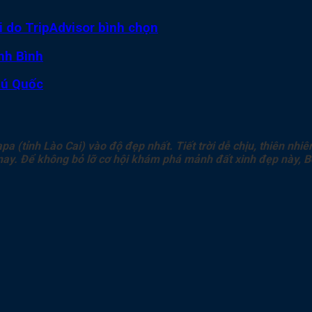
ới do TripAdvisor bình chọn
nh Bình
hú Quốc
a (tỉnh Lào Cai) vào độ đẹp nhất. Tiết trời dễ chịu, thiên nhi
nay. Để không bỏ lỡ cơ hội khám phá mảnh
đất
xinh đẹp này
, 