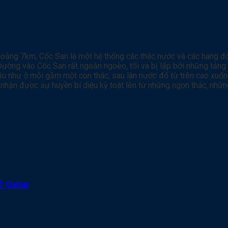
khoảng 7km, Cốc San là một hệ thống các thác nước và các hang đ
ờng vào Cốc San rất ngoằn ngoèo, tối và bị lấp bởi những tảng 
 hầu như ở mỗi gầm một con thác, sau làn nước đổ từ trên cao xu
 nhận được sự huyền bí diệu kỳ toát lên từ những ngọn thác, nhữ
ở Qatar