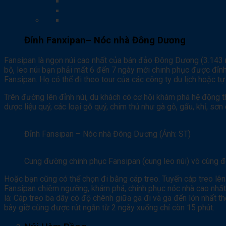
Đỉnh Fanxipan– Nóc nhà Đông Dương
Fansipan là ngọn núi cao nhất của bán đảo Đông Dương (3.143 m
bộ, leo núi bạn phải mất 6 đến 7 ngày mới chinh phục được đỉnh 
Fansipan. Họ có thể đi theo tour của các công ty du lịch hoặc 
Trên đường lên đỉnh núi, du khách có cơ hội khám phá hệ động th
dược liệu quý, các loại gỗ quý, chim thú như gà gô, gấu, khỉ, sơ
Đỉnh Fansipan – Nóc nhà Đông Dương (Ảnh: ST)
Cung đường chinh phục Fansipan (cung leo núi) vô cùng 
Hoặc bạn cũng có thể chọn đi bằng cáp treo. Tuyến cáp treo lê
Fansipan chiêm ngưỡng, khám phá, chinh phục nóc nhà cao nhất
là: Cáp treo ba dây có độ chênh giữa ga đi và ga đến lớn nhất t
bây giờ cũng được rút ngắn từ 2 ngày xuống chỉ còn 15 phút.