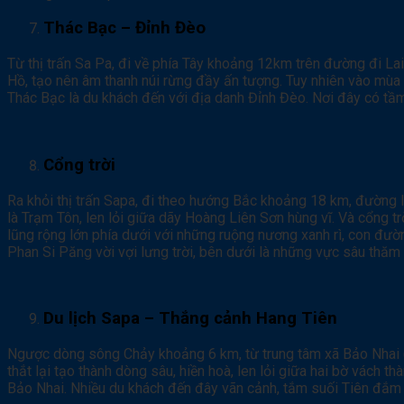
Thác Bạc – Đỉnh Đèo
Từ thị trấn Sa Pa, đi về phía Tây khoảng 12km trên đường đi L
Hồ, tạo nên âm thanh núi rừng đầy ấn tượng. Tuy nhiên vào mùa 
Thác Bạc là du khách đến với địa danh Đỉnh Đèo. Nơi đây có tầ
Cổng trời
Ra khỏi thị trấn Sapa, đi theo hướng Bắc khoảng 18 km, đường 
là Trạm Tôn, len lỏi giữa dãy Hoàng Liên Sơn hùng vĩ. Và cổng t
lũng rộng lớn phía dưới với những ruộng nương xanh rì, con đườ
Phan Si Păng vời vợi lưng trời, bên dưới là những vực sâu thăm
Du lịch Sapa – Thắng cảnh Hang Tiên
Ngược dòng sông Chảy khoảng 6 km, từ trung tâm xã Bảo Nhai (
thắt lại tạo thành dòng sâu, hiền hoà, len lỏi giữa hai bờ vách 
Bảo Nhai. Nhiều du khách đến đây vãn cảnh, tắm suối Tiên đắm