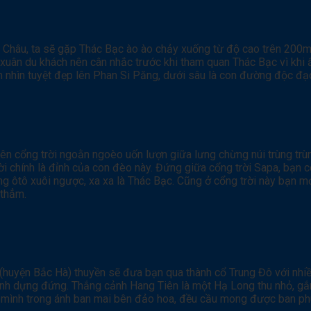
ai Châu, ta sẽ gặp Thác Bạc ào ào chảy xuống từ độ cao trên 200
xuân du khách nên cân nhắc trước khi tham quan Thác Bạc vì khi ấ
m nhìn tuyệt đẹp lên Phan Si Păng, dưới sâu là con đường độc đạ
lên cổng trời ngoằn ngoèo uốn lượn giữa lưng chừng núi trùng tr
rời chính là đỉnh của con đèo này. Đứng giữa cổng trời Sapa, bạn
ng ôtô xuôi ngược, xa xa là Thác Bạc. Cũng ở cổng trời này bạn 
 thẳm.
huyện Bắc Hà) thuyền sẽ đưa bạn qua thành cổ Trung Đô với nhi
thành dựng đứng. Thắng cảnh Hang Tiên là một Hạ Long thu nhỏ, gắn
 mình trong ánh ban mai bên đảo hoa, đều cầu mong được ban ph