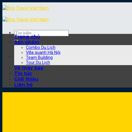
Skip
to
content
Tìm
Trang chủ
kiếm:
Sản phẩm
Combo Du Lịch
Villa quanh Hà Nội
Team Building
Tour Du Lịch
Vé máy bay
Tin tức
Giới thiệu
Liên hệ