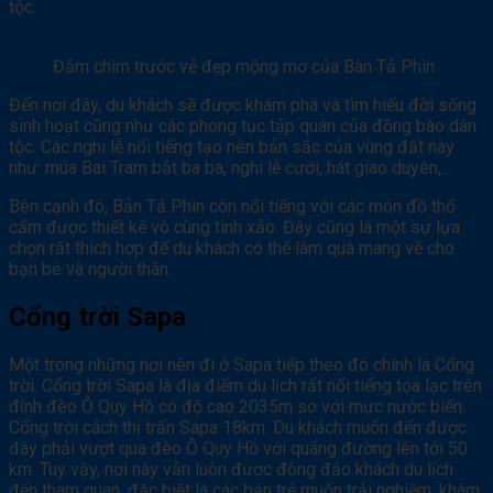
tộc.
Đắm chìm trước vẻ đẹp mộng mơ của Bàn Tả Phìn
Đến nơi đây, du khách sẽ được khám phá và tìm hiểu đời sống
sinh hoạt cũng như các phong tục tập quán của đồng bào dân
tộc. Các nghi lễ nổi tiếng tạo nên bản sắc của vùng đất này
như: múa Bai Tram bắt ba ba, nghi lễ cưới, hát giao duyên,…
Bên cạnh đó, Bản Tả Phìn còn nổi tiếng với các món đồ thổ
cẩm được thiết kế vô cùng tinh xảo. Đây cũng là một sự lựa
chọn rất thích hợp để du khách có thể làm quà mang về cho
bạn bè và người thân.
Cổng trời Sapa
Một trong những nơi nên đi ở Sapa tiếp theo đó chính là Cổng
trời. Cổng trời Sapa là địa điểm du lịch rất nổi tiếng tọa lạc trên
đỉnh đèo Ô Quy Hồ có độ cao 2035m so với mực nước biển.
Cổng trời cách thị trấn Sapa 18km. Du khách muốn đến được
đây phải vượt qua đèo Ô Quy Hồ với quãng đường lên tới 50
km. Tuy vậy, nơi này vẫn luôn được đông đảo khách du lịch
đến tham quan, đặc biệt là các bạn trẻ muốn trải nghiệm, khám