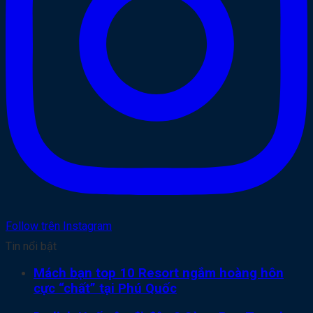
Follow trên Instagram
Tin nổi bật
Mách bạn top 10 Resort ngắm hoàng hôn
cực “chất” tại Phú Quốc