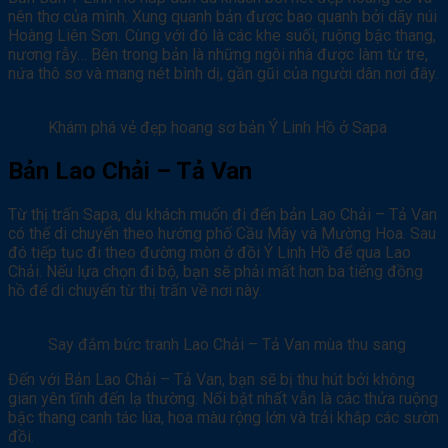
nên thơ của mình. Xung quanh bản được bao quanh bởi dãy núi
Hoàng Liên Sơn. Cùng với đó là các khe suối, ruộng bậc thang,
nương rẫy… Bên trong bản là những ngôi nhà được làm từ tre,
nứa thô sơ và mang nét bình dị, gần gũi của người dân nơi đây.
Khám phá vẻ đẹp hoang sơ bản Ý Linh Hồ ở Sapa
Bản Lao Chải – Tả Van
Từ thị trấn Sapa, du khách muốn đi đến bản Lao Chải – Tả Van
có thể di chuyển theo hướng phố Cầu Mây và Mường Hoa. Sau
đó tiếp tục đi theo đường mòn ở đồi Ý Linh Hồ để qua Lao
Chải. Nếu lựa chọn đi bộ, bạn sẽ phải mất hơn ba tiếng đồng
hồ để di chuyển từ thị trấn về nơi này.
Say đắm bức tranh Lao Chải – Tả Van mùa thu sang
Đến với Bản Lao Chải – Tả Van, bạn sẽ bị thu hút bởi không
gian yên tĩnh đến lạ thường. Nổi bật nhất vẫn là các thửa ruộng
bậc thang canh tác lúa, hoa màu rộng lớn và trải khắp các sườn
đồi.