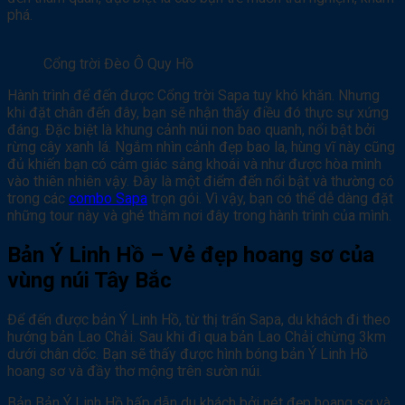
phá.
Cổng trời Đèo Ô Quy Hồ
Hành trình để đến được Cổng trời Sapa tuy khó khăn. Nhưng
khi đặt chân đến đây, bạn sẽ nhận thấy điều đó thực sự xứng
đáng. Đặc biệt là khung cảnh núi non bao quanh, nổi bật bởi
rừng cây xanh lá. Ngắm nhìn cảnh đẹp bao la, hùng vĩ này cũng
đủ khiến bạn có cảm giác sảng khoái và như được hòa mình
vào thiên nhiên vậy. Đây là một điểm đến nổi bật và thường có
trong các
combo Sapa
trọn gói. Vì vậy, bạn có thể dễ dàng đặt
những tour này và ghé thăm nơi đây trong hành trình của mình.
Bản Ý Linh Hồ – Vẻ đẹp hoang sơ của
vùng núi Tây Bắc
Để đến được bản Ý Linh Hồ, từ thị trấn Sapa, du khách đi theo
hướng bản Lao Chải. Sau khi đi qua bản Lao Chải chừng 3km
dưới chân dốc. Bạn sẽ thấy được hình bóng bản Ý Linh Hồ
hoang sơ và đầy thơ mộng trên sườn núi.
Bản Bản Ý Linh Hồ hấp dẫn du khách bởi nét đẹp hoang sơ và