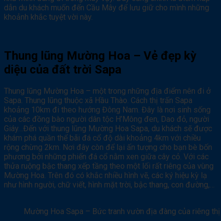
dẫn du khách muốn đến Cầu Mây để lưu giữ cho mình những
khoảnh khắc tuyệt vời này.
Thung lũng Mường Hoa – Vẻ đẹp kỳ
diệu của đất trời Sapa
Thung lũng Mường Hoa – một trong những địa điểm nên đi ở
Sapa. Thung lũng thuộc xã Hầu Thào. Cách thị trấn Sapa
khoảng 10km đi theo hướng Đông Nam. Đây là nơi sinh sống
của các đồng bào người dân tộc H’Mông đen, Dao đỏ, người
Giáy…Đến với thung lũng Mường Hoa Sapa, du khách sẽ được
khám phá quần thể bãi đá cổ độ dài khoảng 4km với chiều
rộng chừng 2km. Nơi đây còn để lại ấn tượng cho bạn bè bốn
phương bởi những phiến đá cổ nằm xen giữa cây cỏ. Với các
thửa ruộng bậc thang xếp tầng theo một lối rất riêng của vùng
Mường Hoa. Trên đó có khắc nhiều hình vẽ, các ký hiệu kỳ lạ
như hình người, chữ viết, hình mặt trời, bậc thang, con đường,…
Mường Hoa Sapa – Bức tranh vườn địa đàng của riêng thị