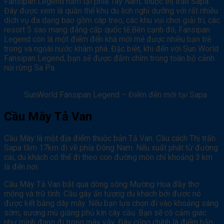
Fansipan Legend nằm tại phía Tây Nam, thuộc thị trấn Sapa.
Đây được xem là quần thể khu du lịch nghỉ dưỡng với rất nhiều
dịch vụ đa dạng bao gồm cáp treo, các khu vui chơi giải trí, các
resort 5 sao mang đẳng cấp quốc tế.Bên cạnh đó, Fansipan
Legend còn là một điểm đến khá mới mẻ được nhiều bạn trẻ
trong và ngoài nước khám phá. Đặc biệt, khi đến với Sun World
Fansipan Legend, bạn sẽ được đắm chìm trong toàn bộ cảnh
núi rừng Sa Pa.
SunWorld Fansipan Legend – Điểm đến mới tại Sapa
Cầu Mây Tả Van
Cầu Mây là một địa điểm thuộc bản Tả Van. Cầu cách Thị trấn
Sapa tầm 17km đi về phía Đông Nam. Nếu xuất phát từ đường
cái, du khách có thể đi theo con đường mòn chỉ khoảng 3 km
là đến nơi.
Cầu Mây Tả Van bắt qua dòng sông Mường Hoa đầy thơ
mộng và trữ tình. Cầu gây ấn tượng du khách bởi được nó
được kết bằng dây mây. Nếu bạn lựa chọn đi vào khoảng sáng
sớm, sương mù giăng phủ kín cây cầu. Bạn sẽ có cảm giác
như mình đang đi trong mây vậy. Đây cũng chính là điểm hấp