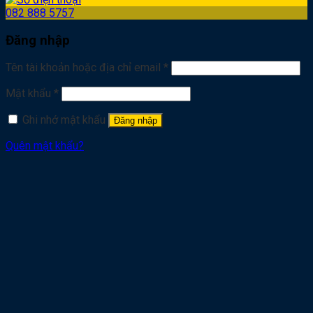
082 888 5757
Đăng nhập
Tên tài khoản hoặc địa chỉ email
*
Mật khẩu
*
Ghi nhớ mật khẩu
Đăng nhập
Quên mật khẩu?