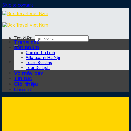
Skip to content
Tìm kiếm:
Trang chủ
Sản phẩm
Combo Du Lịch
Villa quanh Hà Nội
Team Building
Tour Du Lịch
Vé máy bay
Tin tức
Giới thiệu
Liên hệ