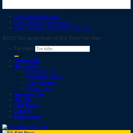
Chính sách thanh toán
Chính sách bảo mật thông tin
Chính Sách Hủy Phòng Và Hoàn Tiền
©2022 Bản quyền thuộc về Box Travel Viet Nam
Tìm kiếm:
Trang chủ
Sản phẩm
Combo Du Lịch
Villa quanh Hà Nội
Team Building
Tour Du Lịch
Vé máy bay
Tin tức
Giới thiệu
Liên hệ
Đăng nhập