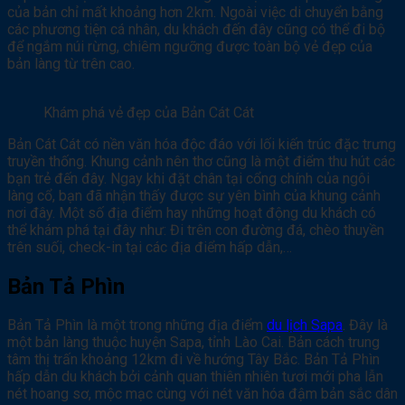
của bản chỉ mất khoảng hơn 2km. Ngoài việc di chuyển bằng
các phương tiện cá nhân, du khách đến đây cũng có thể đi bộ
để ngắm núi rừng, chiêm ngưỡng được toàn bộ vẻ đẹp của
bản làng từ trên cao.
Khám phá vẻ đẹp của Bản Cát Cát
Bản Cát Cát có nền văn hóa độc đáo với lối kiến trúc đặc trưng
truyền thống. Khung cảnh nên thơ cũng là một điểm thu hút các
bạn trẻ đến đây. Ngay khi đặt chân tại cổng chính của ngôi
làng cổ, bạn đã nhận thấy được sự yên bình của khung cảnh
nơi đây. Một số địa điểm hay những hoạt động du khách có
thể khám phá tại đây như: Đi trên con đường đá, chèo thuyền
trên suối, check-in tại các địa điểm hấp dẫn,…
Bản Tả Phìn
Bản Tả Phìn là một trong những địa điểm
du lịch Sapa
. Đây là
một bản làng thuộc huyện Sapa, tỉnh Lào Cai. Bản cách trung
tâm thị trấn khoảng 12km đi về hướng Tây Bắc. Bản Tả Phìn
hấp dẫn du khách bởi cảnh quan thiên nhiên tươi mới pha lẫn
nét hoang sơ, mộc mạc cùng với nét văn hóa đậm bản sắc dân