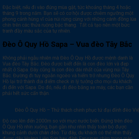
Đặc biệt, nếu đi vào đúng mùa gặt, tức khoảng tháng 4 hoặc
tháng 9 trong năm. Bạn sẽ có cơ hội được chiêm ngưỡng một
phong cảnh hùng vĩ của núi rừng cùng với những cánh đồng lúa
chín trên các thửa ruộng bậc thang. Tất cả tạo nên một bức
tranh đầy màu sắc của tự nhiên.
Đèo Ô Quy Hồ Sapa – Vua đèo Tây Bắc
Không phải ngẫu nhiên mà Đèo Ô Quy Hồ được mệnh danh là
Vua đèo Tây Bắc. Đèo được biết đến là con đèo lớn và đẹp
nhất ở Sapa. Đây cũng là con đèo dài nhất của vùng núi Tây
Bắc. Đường đi tuy ngoằn ngoèo và hiểm trở nhưng Đèo Ô Quy
Hồ lại trở thành địa điểm check in lý tưởng cho mọi du khách
đi đến với Sapa. Do đó, nếu đi đèo bằng xe máy, các bạn cần
phải hết sức cẩn thận.
Đèo Ô Quy Hồ – Thử thách chinh phục tứ đại đỉnh đèo Vi
Độ cao lên đến 2000m so với mực nước biển. Đứng trên đèo
Ô Quy Hồ nhìn xuống, bạn gần như nhìn thấy toàn bộ được
khung cảnh dưới chân đèo. Từ đây, du khách có thể nhìn thấy
được dãy Hoàng Liên Sơn hay đỉnh Fansipan chìm trong màn