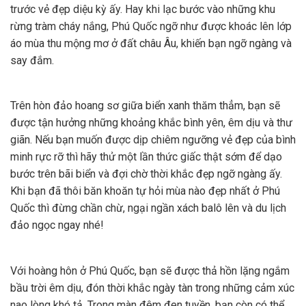
trước vẻ đẹp diệu kỳ ấy. Hay khi lạc bước vào những khu
rừng tràm cháy nắng, Phú Quốc ngỡ như được khoác lên lớp
áo mùa thu mộng mơ ở đất châu Âu, khiến bạn ngỡ ngàng và
say đắm.
Trên hòn đảo hoang sơ giữa biển xanh thăm thẳm, bạn sẽ
được tận hưởng những khoảng khắc bình yên, êm dịu và thư
giãn. Nếu bạn muốn được dịp chiêm ngưỡng vẻ đẹp của bình
minh rực rỡ thì hãy thử một lần thức giấc thật sớm để dạo
bước trên bãi biển và đợi chờ thời khắc đẹp ngỡ ngàng ấy.
Khi bạn đã thôi băn khoăn tự hỏi mùa nào đẹp nhất ở Phú
Quốc thì đừng chần chừ, ngại ngần xách balô lên và du lịch
đảo ngọc ngay nhé!
Với hoàng hôn ở Phú Quốc, bạn sẽ được thả hồn lặng ngắm
bầu trời êm dịu, đón thời khắc ngày tàn trong những cảm xúc
nao lòng khó tả. Trong màn đêm đen tuyền, bạn còn có thể