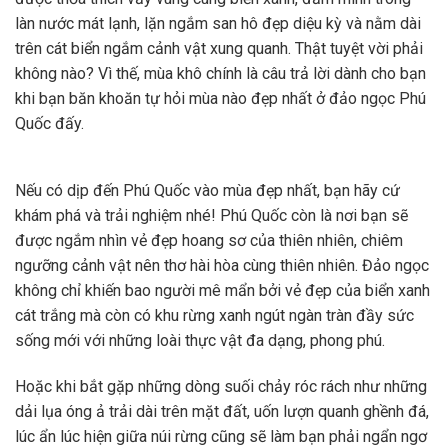
làn nước mát lạnh, lặn ngắm san hô đẹp diệu kỳ và nằm dài
trên cát biển ngắm cảnh vật xung quanh. Thật tuyệt vời phải
không nào? Vì thế, mùa khô chính là câu trả lời dành cho bạn
khi bạn băn khoăn tự hỏi mùa nào đẹp nhất ở đảo ngọc Phú
Quốc đấy.
Nếu có dịp đến Phú Quốc vào mùa đẹp nhất, bạn hãy cứ
khám phá và trải nghiệm nhé! Phú Quốc còn là nơi bạn sẽ
được ngắm nhìn vẻ đẹp hoang sơ của thiên nhiên, chiêm
ngưỡng cảnh vật nên thơ hài hòa cùng thiên nhiên. Đảo ngọc
không chỉ khiến bao người mê mẩn bởi vẻ đẹp của biển xanh
cát trắng mà còn có khu rừng xanh ngút ngàn tràn đầy sức
sống mới với những loài thực vật đa dạng, phong phú.
Hoặc khi bắt gặp những dòng suối chảy róc rách như những
dải lụa óng ả trải dài trên mặt đất, uốn lượn quanh ghềnh đá,
lúc ẩn lúc hiện giữa núi rừng cũng sẽ làm bạn phải ngẩn ngơ