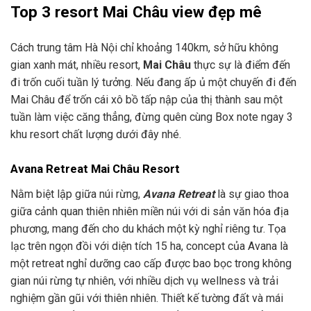
Top 3 resort Mai Châu view đẹp mê
Cách trung tâm Hà Nội chỉ khoảng 140km, sở hữu không
gian xanh mát, nhiều resort,
Mai Châu
thực sự là điểm đến
đi trốn cuối tuần lý tưởng. Nếu đang ấp ủ một chuyến đi đến
Mai Châu để trốn cái xô bồ tấp nập của thị thành sau một
tuần làm việc căng thẳng, đừng quên cùng Box note ngay 3
khu resort chất lượng dưới đây nhé.
Avana Retreat Mai Châu Resort
Nằm biệt lập giữa núi rừng,
Avana Retreat
là sự giao thoa
giữa cảnh quan thiên nhiên miền núi với di sản văn hóa địa
phương, mang đến cho du khách một kỳ nghỉ riêng tư. Tọa
lạc trên ngọn đồi với diện tích 15 ha, concept của Avana là
một retreat nghỉ dưỡng cao cấp được bao bọc trong không
gian núi rừng tự nhiên, với nhiều dịch vụ wellness và trải
nghiệm gần gũi với thiên nhiên. Thiết kế tường đất và mái