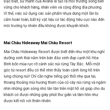
Đặc biệt, sứ mệnh của Avana là tạo ra môi trường sống bền
vững cho khách hàng, nhân viên và cộng đồng địa phương.
Vì thế, việc sử dụng các sản phẩm nhựa dùng một lần bị
cấm hoàn toàn, bất kỳ vật liệu có tác động tiêu cực nào đến
môi trường tự nhiên đều không được khuyến khích.
Mai Châu Hideaway Mai Châu Resort
Mai Châu Hideaway Resort được biết đến như một khu nghỉ
dưỡng sinh thái nằm trên bán đảo xinh đẹp cạnh hồ Hòa
Bình bốn mùa rực rỡ cảnh sắc núi rừng Tây Bắc.. Mỗi một
góc từ resort đều có thể nhìn thấy toàn cảnh lòng hồ trên
lưng chừng núi! Chỉ cần nghe tiếng gió thổi nhẹ qua tai,
thoang thoảng mùi hương thơm của cỏ cây núi rừng và ngắm
nhìn những gợn sóng nhỏ lăn tăn trên mặt hồ sẽ giúp cho du
khách có được những giây phút thư giãn và tâm hồn như
được kết nối với thiên nhiên.