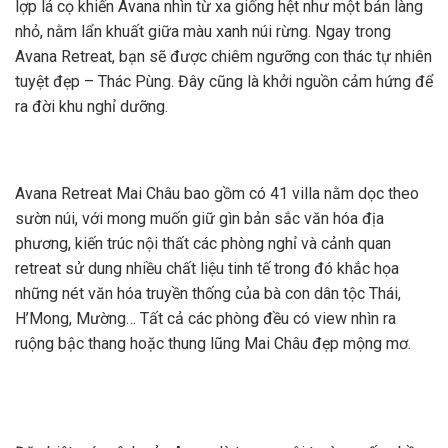
lợp lá cọ khiến Avana nhìn từ xa giống hệt như một bản làng
nhỏ, nằm lẩn khuất giữa màu xanh núi rừng. Ngay trong
Avana Retreat, bạn sẽ được chiêm ngưỡng con thác tự nhiên
tuyệt đẹp – Thác Pùng. Đây cũng là khởi nguồn cảm hứng để
ra đời khu nghỉ dưỡng.
Avana Retreat Mai Châu bao gồm có 41 villa nằm dọc theo
sườn núi, với mong muốn giữ gìn bản sắc văn hóa địa
phương, kiến trúc nội thất các phòng nghỉ và cảnh quan
retreat sử dung nhiều chất liệu tinh tế trong đó khắc họa
những nét văn hóa truyền thống của bà con dân tộc Thái,
H’Mong, Mường… Tất cả các phòng đều có view nhìn ra
ruộng bậc thang hoặc thung lũng Mai Châu đẹp mộng mơ.