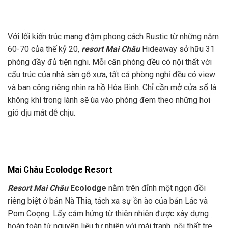
Với lối kiến trúc mang đậm phong cách Rustic từ những năm
60-70 của thế kỷ 20,
resort Mai Châu
Hideaway sở hữu 31
phòng đầy đủ tiện nghi. Mỗi căn phòng đều có nội thất với
cấu trúc của nhà sàn gỗ xưa, tất cả phòng nghỉ đều có view
và ban công riêng nhìn ra hồ Hòa Bình. Chỉ cần mở cửa sổ là
không khí trong lành sẽ ùa vào phòng đem theo những hơi
gió dịu mát dễ chịu.
Mai Châu Ecolodge Resort
Resort Mai Châu
Ecolodge
nằm trên đỉnh một ngọn đồi
riêng biệt ở bản Nà Thia, tách xa sự ồn ào của bản Lác và
Pom Coọng. Lấy cảm hứng từ thiên nhiên được xây dựng
hoàn toàn từ nguyên liệu tự nhiên với mái tranh, nội thất tre