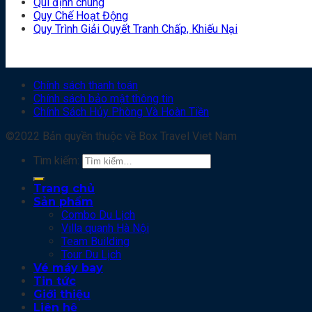
Qui định chung
Quy Chế Hoạt Động
Quy Trình Giải Quyết Tranh Chấp, Khiếu Nại
Chính sách thanh toán
Chính sách bảo mật thông tin
Chính Sách Hủy Phòng Và Hoàn Tiền
©2022 Bản quyền thuộc về Box Travel Viet Nam
Tìm kiếm:
Trang chủ
Sản phẩm
Combo Du Lịch
Villa quanh Hà Nội
Team Building
Tour Du Lịch
Vé máy bay
Tin tức
Giới thiệu
Liên hệ