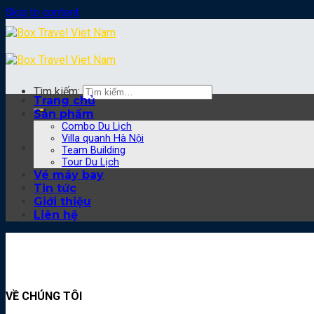
Skip to content
Tìm kiếm:
Trang chủ
Sản phẩm
Combo Du Lịch
Villa quanh Hà Nội
Team Building
Tour Du Lịch
Vé máy bay
Tin tức
Giới thiệu
Liên hệ
VỀ CHÚNG TÔI