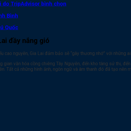
ới do TripAdvisor bình chọn
nh Bình
hú Quốc
Lai đầy nắng gió
kiểu cao nguyên, Gia Lai đảm bảo sẽ “gây thương nhớ” với những a
g gian văn hóa cồng chiêng Tây Nguyên, đến kho tàng sử thi, đến k
yên. Tất cả những hình ảnh, ngôn ngữ và âm thanh đó đã tạo nên