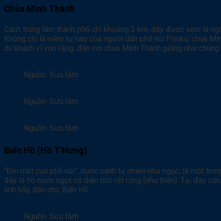
Chùa Minh Thành
Cách trung tâm thành phố chỉ khoảng 2 km, đây được xem là ngô
Không chỉ là niềm tự hào của người dân phố núi Pleiku, chùa Mi
du khách ví von rằng, đến với chùa Minh Thành giống như chúng 
Nguồn: Sưu tầm
Nguồn: Sưu tầm
Nguồn: Sưu tầm
Biển Hồ (Hồ T’Nưng)
“Đôi mắt của phố núi”, nước xanh tự nhiên như ngọc, là một tro
đây là hồ nước ngọt có diện tích rất rộng (như biển). Tại đây 
linh hấp dẫn cho Biển Hồ.
Nguồn: Sưu tầm