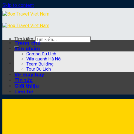
Skip to content
Tìm kiếm:
Trang chủ
Sản phẩm
Combo Du Lịch
Villa quanh Hà Nội
Team Building
Tour Du Lịch
Vé máy bay
Tin tức
Giới thiệu
Liên hệ