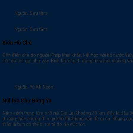
Nguồn: Sưu tầm
Nguồn: Sưu tầm
Biển Hồ Chè
Đồn điền chè do người Pháp khai khẩn, kết hợp với hồ nước thủy 
nên có tên gọi như vậy. Bình thường đi đúng mùa hoa muồng vàng
Nguồn: Yu Mi Nhon
Núi lửa Chư Đăng Ya
Nằm cách trung tâm phố núi Gia Lai khoảng 30 km, đây là dấu tí
đường thôn nhưng đi mùa khô thì không vấn đề gì cả. Khung cảnh
thần là bạn có thể bị tơi tả do độ dốc lớn.